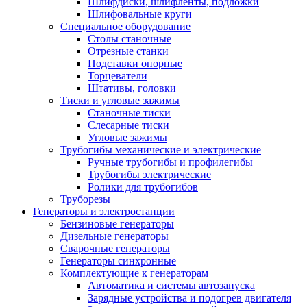
Шлифдиски, шлифленты, подложки
Шлифовальные круги
Специальное оборудование
Столы станочные
Отрезные станки
Подставки опорные
Торцеватели
Штативы, головки
Тиски и угловые зажимы
Станочные тиски
Слесарные тиски
Угловые зажимы
Трубогибы механические и электрические
Ручные трубогибы и профилегибы
Трубогибы электрические
Ролики для трубогибов
Труборезы
Генераторы и электростанции
Бензиновые генераторы
Дизельные генераторы
Сварочные генераторы
Генераторы синхронные
Комплектующие к генераторам
Автоматика и системы автозапуска
Зарядные устройства и подогрев двигателя