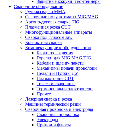
Защитные кожухи и контейнеры
Сварочное оборудование
Ручная сварка MMA
Сварочные полуавтоматы MIG/MAG
Аргоно-дуговая сварка TIG
Плазменная резка CUT
Многофункциональные аппараты
Сварка под флюсом saw
Контактная сварка
Комплектующие к оборудованию
Блоки охлаждения
Горелки для MIG,MAG,TIG
Кабели и шланг- пакеты
Механизмы подачи проволоки
Педали и Пульты ДУ
Плазмотроны CUT
Тележки сварочные
Термопеналы и электропечи
Прочее
Лазерная сварка и резка
Машины термической резки
Сварочная проволока и электроды
Сварочная проволока
Электроды
Припои и флюсы