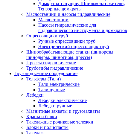
Домкраты тянущие, Шпильконатяжители,
Тензорные домкраты
Маслостанции и насосы гидравлические
Маслостанции
Насосы гидравлические для
гидравлического инструмента и домкратов
Опрессовщики труб
Ручные опрессовщики труб
Электрический опрессовщик труб
Шинообрабатывающие станки (шинорезы,
шинодыры, шиногибы, прессы)
Прессы гидравлические
Трубогибы гидравлические
Грузоподъемное оборудование
Тельферы (Тали)
Тали электрические
Тали ручные
Лебедки
Лебедки электрические
Лебедки ручные
Магнитные захваты и грузозахваты
Краны и балки
Такелажные роликовые тележки
Блоки и полиспасты
Такелаж