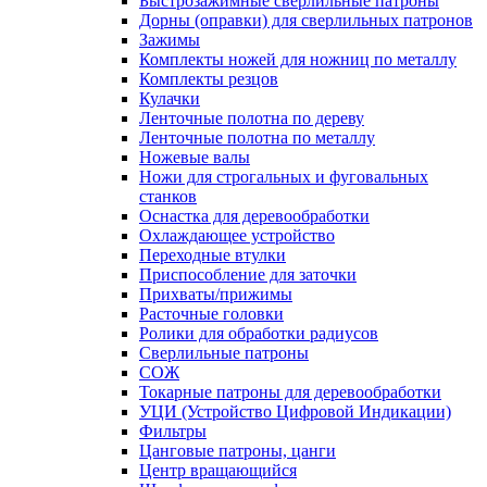
Быстрозажимные сверлильные патроны
Дорны (оправки) для сверлильных патронов
Зажимы
Комплекты ножей для ножниц по металлу
Комплекты резцов
Кулачки
Ленточные полотна по дереву
Ленточные полотна по металлу
Ножевые валы
Ножи для строгальных и фуговальных
станков
Оснастка для деревообработки
Охлаждающее устройство
Переходные втулки
Приспособление для заточки
Прихваты/прижимы
Расточные головки
Ролики для обработки радиусов
Сверлильные патроны
СОЖ
Токарные патроны для деревообработки
УЦИ (Устройство Цифровой Индикации)
Фильтры
Цанговые патроны, цанги
Центр вращающийся