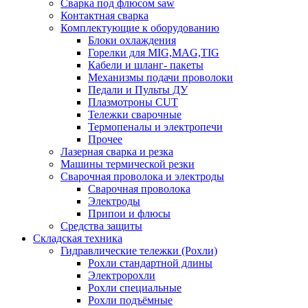
Сварка под флюсом saw
Контактная сварка
Комплектующие к оборудованию
Блоки охлаждения
Горелки для MIG,MAG,TIG
Кабели и шланг- пакеты
Механизмы подачи проволоки
Педали и Пульты ДУ
Плазмотроны CUT
Тележки сварочные
Термопеналы и электропечи
Прочее
Лазерная сварка и резка
Машины термической резки
Сварочная проволока и электроды
Сварочная проволока
Электроды
Припои и флюсы
Средства защиты
Складская техника
Гидравлические тележки (Рохли)
Рохли стандартной длины
Электророхли
Рохли специальные
Рохли подъёмные