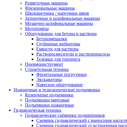
Разметочные машины
Фрезеровальные машины
Швонарезчики / нарезчики швов
Затирочные и шлифовальные машины
Мозаично-шлифовальные машины
Мотопомпы
Оборудование для бетона и раствора
Бетономешалки
Глубинные вибраторы
Емкости для раствора
Растворосмесители и растворонасосы
Тележки для топпинга
Пневмоинструмент
Строительная техника
Фронтальные погрузчики
Экскаваторы
Навесное оборудование
Ножничные и телескопические подъемники
Коленчатые подъемники
Подъемники мачтовые
Подъемники ножничные
Гидравлическая техника
Гидравлические съёмники подшипников
Съемник гидравлический с выносным насосо
Съемник гидравлический со встроенным нас