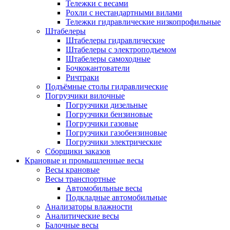
Тележки с весами
Рохли с нестандартными вилами
Тележки гидравлические низкопрофильные
Штабелеры
Штабелеры гидравлические
Штабелеры с электроподъемом
Штабелеры самоходные
Бочкокантователи
Ричтраки
Подъёмные столы гидравлические
Погрузчики вилочные
Погрузчики дизельные
Погрузчики бензиновые
Погрузчики газовые
Погрузчики газобензиновые
Погрузчики электрические
Сборщики заказов
Крановые и промышленные весы
Весы крановые
Весы транспортные
Автомобильные весы
Подкладные автомобильные
Анализаторы влажности
Аналитические весы
Балочные весы