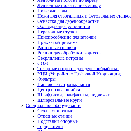
Ленточные полотна по дереву
Ленточные полотна по металлу
Ножевые валы
Ножи для строгальных и фуговальных станко
Оснастка для деревообработки
Охлаждающее устройство
Переходные втулки
Приспособление для заточки
Прихваты/прижимы
Расточные головки
Ролики для обработки радиусов
Сверлильные патроны
СОЖ
Токарные патроны для деревообработки
УЦИ (Устройство Цифровой Индикации)
Фильтры
Цанговые патроны, цанги
Центр вращающийся
Шлифдиски, шлифленты, подложки
Шлифовальные круги
Специальное оборудование
Столы станочные
Отрезные станки
Подставки опорные
Торцеватели