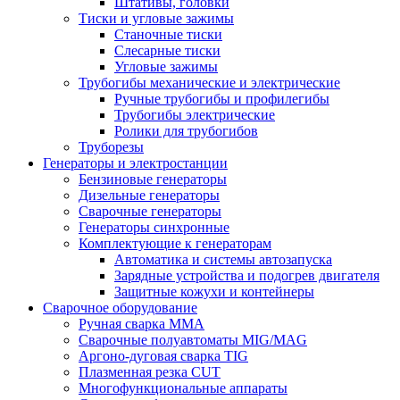
Штативы, головки
Тиски и угловые зажимы
Станочные тиски
Слесарные тиски
Угловые зажимы
Трубогибы механические и электрические
Ручные трубогибы и профилегибы
Трубогибы электрические
Ролики для трубогибов
Труборезы
Генераторы и электростанции
Бензиновые генераторы
Дизельные генераторы
Сварочные генераторы
Генераторы синхронные
Комплектующие к генераторам
Автоматика и системы автозапуска
Зарядные устройства и подогрев двигателя
Защитные кожухи и контейнеры
Сварочное оборудование
Ручная сварка MMA
Сварочные полуавтоматы MIG/MAG
Аргоно-дуговая сварка TIG
Плазменная резка CUT
Многофункциональные аппараты