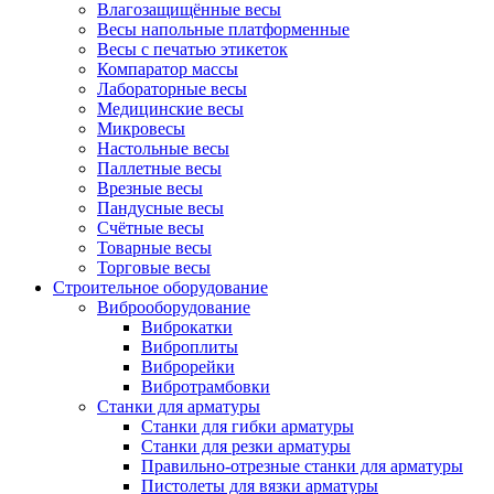
Влагозащищённые весы
Весы напольные платформенные
Весы с печатью этикеток
Компаратор массы
Лабораторные весы
Медицинские весы
Микровесы
Настольные весы
Паллетные весы
Врезные весы
Пандусные весы
Счётные весы
Товарные весы
Торговые весы
Строительное оборудование
Виброоборудование
Виброкатки
Виброплиты
Виброрейки
Вибротрамбовки
Станки для арматуры
Станки для гибки арматуры
Станки для резки арматуры
Правильно-отрезные станки для арматуры
Пистолеты для вязки арматуры