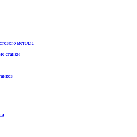
стового металла
е станки
танков
ли