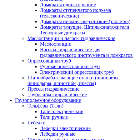
Домкраты односторонние
Домкраты ступенчатого подъема
(телескопические)
Домкраты низкие, сверхнизкие (таблетка)
Домкраты тянущие, Шпильконатяжители,
Тензорные домкраты
Маслостанции и насосы гидравлические
Маслостанции
Насосы гидравлические для
гидравлического инструмента и домкратов
Опрессовщики труб
Ручные опрессовщики труб
Электрический опрессовщик труб
Шинообрабатывающие станки (шинорезы,
шинодыры, шиногибы, прессы)
Прессы гидравлические
Трубогибы гидравлические
Грузоподъемное оборудование
Тельферы (Тали)
Тали электрические
Тали ручные
Лебедки
Лебедки электрические
Лебедки ручные
Магнитные захваты и грузозахваты