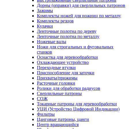
Быстрозажимные сверлильные патроны
Дорны (оправки) для сверлильных патронов
Зажимы
Комплекты ножей для ножниц по металлу
Комплекты резцов
Кулачки
Ленточные полотна по дереву
Ленточные полотна по металлу
Ножевые валы
Ножи для строгальных и фуговальных
станков
Оснастка для деревообработки
Охлаждающее устройство
Переходные втулки
Приспособление для заточки
Прихваты/прижимы
Расточные головки
Ролики для обработки радиусов
Сверлильные патроны
СОЖ
Токарные патроны для деревообработки
УЦИ (Устройство Цифровой Индикации)
Фильтры
Цанговые патроны, цанги
Центр вращающийся