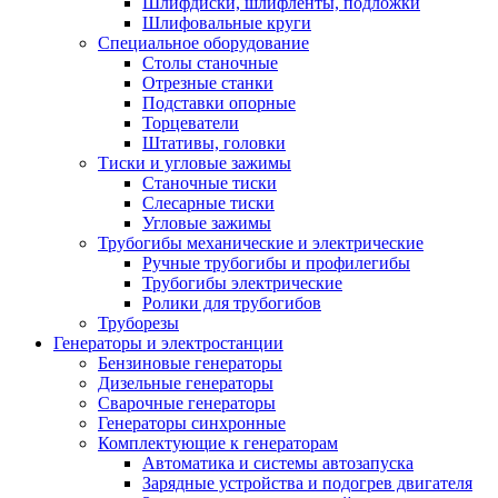
Шлифдиски, шлифленты, подложки
Шлифовальные круги
Специальное оборудование
Столы станочные
Отрезные станки
Подставки опорные
Торцеватели
Штативы, головки
Тиски и угловые зажимы
Станочные тиски
Слесарные тиски
Угловые зажимы
Трубогибы механические и электрические
Ручные трубогибы и профилегибы
Трубогибы электрические
Ролики для трубогибов
Труборезы
Генераторы и электростанции
Бензиновые генераторы
Дизельные генераторы
Сварочные генераторы
Генераторы синхронные
Комплектующие к генераторам
Автоматика и системы автозапуска
Зарядные устройства и подогрев двигателя