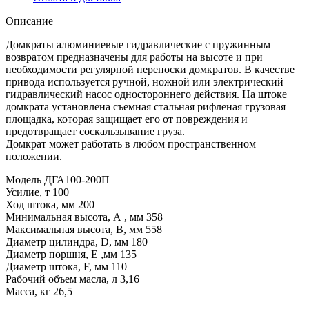
Описание
Домкраты алюминиевые гидравлические с пружинным
возвратом предназначены для работы на высоте и при
необходимости регулярной переноски домкратов. В качестве
привода используется ручной, ножной или электрический
гидравлический насос одностороннего действия. На штоке
домкрата установлена съемная стальная рифленая грузовая
площадка, которая защищает его от повреждения и
предотвращает соскальзывание груза.
Домкрат может работать в любом пространственном
положении.
Модель ДГА100-200П
Усилие, т 100
Ход штока, мм 200
Минимальная высота, А , мм 358
Максимальная высота, В, мм 558
Диаметр цилиндра, D, мм 180
Диаметр поршня, Е ,мм 135
Диаметр штока, F, мм 110
Рабочий объем масла, л 3,16
Масса, кг 26,5