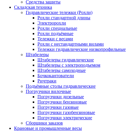
Средства защиты
Складская техника
Гидравлические тележки (Рохли)
Рохли стандартной длины
Электророхли
Рохли специальные
Рохли подъёмные
Тележки с весами
Рохли с нестандартными вилами
Тележки гидравлические низкопрофильные
Штабелеры
Штабелеры гидравлические
Штабелеры с электроподъемом
Штабелеры самоходные
Бочкокантователи
Ричтраки
Подъёмные столы гидравлические
Погрузчики вилочные
Погрузчики дизельные
Погрузчики бензиновые
Погрузчики газовые
Погрузчики газобензиновые
Погрузчики электрические
Сборщики заказов
Крановые и промышленные весы