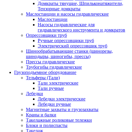
Домкраты тянущие, Шпильконатяжители,
Тензорные домкраты
Маслостанции и насосы гидравлические
Маслостанции
Насосы гидравлические для
гидравлического инструмента и домкратов
Опрессовщики труб
Ручные опрессовщики труб
Электрический опрессовщик труб
Шинообрабатывающие станки (шинорезы,
шинодыры, шиногибы, прессы)
Прессы гидравлические
Трубогибы гидравлические
Грузоподъемное оборудование
Тельферы (Тали)
Тали электрические
Тали ручные
Лебедки
Лебедки электрические
Лебедки ручные
Магнитные захваты и грузозахваты
Краны и балки
Такелажные роликовые тележки
Блоки и полиспасты
Такелаж