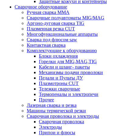
Защитные кожухи и контейнеры
Сварочное оборудование
Ручная сварка MMA
Сварочные полуавтоматы MIG/MAG
Аргоно-дуговая сварка TIG
Плазменная резка CUT
Многофункциональные аппараты
Сварка под флюсом saw
Контактная сварка
Комплектующие к оборудованию
Блоки охлаждения
Горелки для MIG,MAG,TIG
Кабели и шланг- пакеты
Механизмы подачи проволоки
Педали и Пульты ДУ
Плазмотроны CUT
Тележки сварочные
Термопеналы и электропечи
Прочее
Лазерная сварка и резка
Машины термической резки
Сварочная проволока и электроды
Сварочная проволока
Электроды
Припои и флюсы