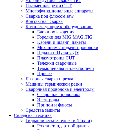
Аргоно-дуговая сварка TIG
Плазменная резка CUT
Многофункциональные аппараты
Сварка под флюсом saw
Контактная сварка
Комплектующие к оборудованию
Блоки охлаждения
Горелки для MIG,MAG,TIG
Кабели и шланг- пакеты
Механизмы подачи проволоки
Педали и Пульты ДУ
Плазмотроны CUT
Тележки сварочные
Термопеналы и электропечи
Прочее
Лазерная сварка и резка
Машины термической резки
Сварочная проволока и электроды
Сварочная проволока
Электроды
Припои и флюсы
Средства защиты
Складская техника
Гидравлические тележки (Рохли)
Рохли стандартной длины