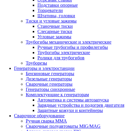
Подставки опорные
Торцеватели
Штативы, головки
Тиски и угловые зажимы
Станочные тиски
Слесарные тиски
Угловые зажимы
Трубогибы механические и электрические
Ручные трубогибы и профилегибы
Трубогибы электрические
Ролики для трубогибов
Труборезы
Генераторы и электростанции
Бензиновые генераторы
Дизельные генераторы
Сварочные генераторы
Генераторы синхронные
Комплектующие к генераторам
Автоматика и системы автозапуска
Зарядные устройства и подогрев двигателя
Защитные кожухи и контейнеры
Сварочное оборудование
Ручная сварка MMA
Сварочные полуавтоматы MIG/MAG