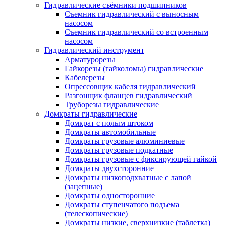
Гидравлические съёмники подшипников
Съемник гидравлический с выносным
насосом
Съемник гидравлический со встроенным
насосом
Гидравлический инструмент
Арматурорезы
Гайкорезы (гайколомы) гидравлические
Кабелерезы
Опрессовщик кабеля гидравлический
Разгонщик фланцев гидравлический
Труборезы гидравлические
Домкраты гидравлические
Домкрат с полым штоком
Домкраты автомобильные
Домкраты грузовые алюминиевые
Домкраты грузовые подкатные
Домкраты грузовые с фиксирующей гайкой
Домкраты двухсторонние
Домкраты низкоподхватные с лапой
(зацепные)
Домкраты односторонние
Домкраты ступенчатого подъема
(телескопические)
Домкраты низкие, сверхнизкие (таблетка)