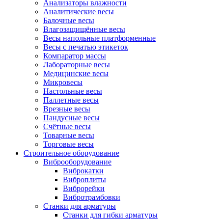
Анализаторы влажности
Аналитические весы
Балочные весы
Влагозащищённые весы
Весы напольные платформенные
Весы с печатью этикеток
Компаратор массы
Лабораторные весы
Медицинские весы
Микровесы
Настольные весы
Паллетные весы
Врезные весы
Пандусные весы
Счётные весы
Товарные весы
Торговые весы
Строительное оборудование
Виброоборудование
Виброкатки
Виброплиты
Виброрейки
Вибротрамбовки
Станки для арматуры
Станки для гибки арматуры