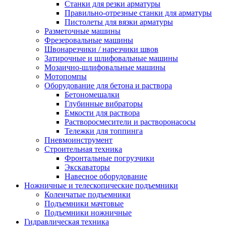
Станки для резки арматуры
Правильно-отрезные станки для арматуры
Пистолеты для вязки арматуры
Разметочные машины
Фрезеровальные машины
Швонарезчики / нарезчики швов
Затирочные и шлифовальные машины
Мозаично-шлифовальные машины
Мотопомпы
Оборудование для бетона и раствора
Бетономешалки
Глубинные вибраторы
Емкости для раствора
Растворосмесители и растворонасосы
Тележки для топпинга
Пневмоинструмент
Строительная техника
Фронтальные погрузчики
Экскаваторы
Навесное оборудование
Ножничные и телескопические подъемники
Коленчатые подъемники
Подъемники мачтовые
Подъемники ножничные
Гидравлическая техника