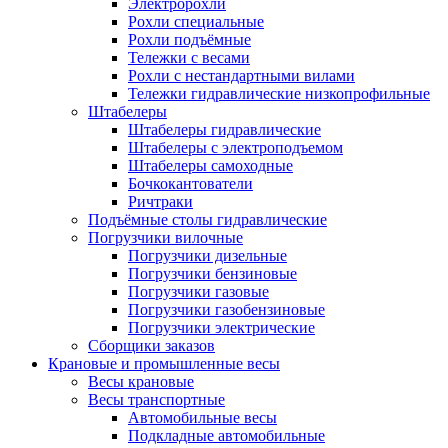
Электророхли
Рохли специальные
Рохли подъёмные
Тележки с весами
Рохли с нестандартными вилами
Тележки гидравлические низкопрофильные
Штабелеры
Штабелеры гидравлические
Штабелеры с электроподъемом
Штабелеры самоходные
Бочкокантователи
Ричтраки
Подъёмные столы гидравлические
Погрузчики вилочные
Погрузчики дизельные
Погрузчики бензиновые
Погрузчики газовые
Погрузчики газобензиновые
Погрузчики электрические
Сборщики заказов
Крановые и промышленные весы
Весы крановые
Весы транспортные
Автомобильные весы
Подкладные автомобильные