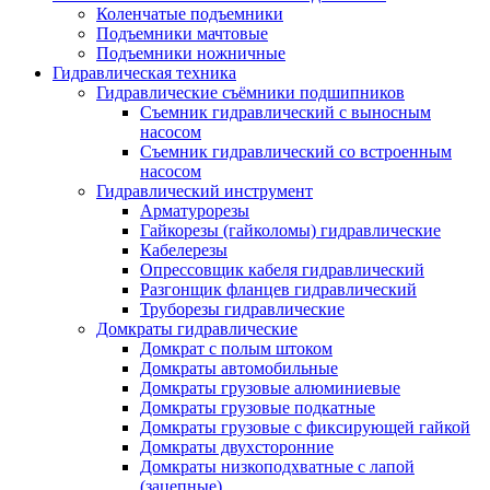
Коленчатые подъемники
Подъемники мачтовые
Подъемники ножничные
Гидравлическая техника
Гидравлические съёмники подшипников
Съемник гидравлический с выносным
насосом
Съемник гидравлический со встроенным
насосом
Гидравлический инструмент
Арматурорезы
Гайкорезы (гайколомы) гидравлические
Кабелерезы
Опрессовщик кабеля гидравлический
Разгонщик фланцев гидравлический
Труборезы гидравлические
Домкраты гидравлические
Домкрат с полым штоком
Домкраты автомобильные
Домкраты грузовые алюминиевые
Домкраты грузовые подкатные
Домкраты грузовые с фиксирующей гайкой
Домкраты двухсторонние
Домкраты низкоподхватные с лапой
(зацепные)