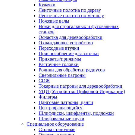
Кулачки
Ленточные полотна по дереву
Ленточные полотна по металлу
Ножевые валы
Ножи для строгальных и фуговальных
станков
Оснастка для деревообработки
Охлаждающее устройство
Переходные втулки
Приспособление для заточки
Прихваты/прижимы
Расточные головки
Ролики для обработки радиусов
Сверлильные патроны
СОЖ
Токарные патроны для деревообработки
УЦИ (Устройство Цифровой Индикации)
Фильтры
Цанговые патроны, цанги
Центр вращающийся
Шлифдиски, шлифленты, подложки
Шлифовальные круги
Специальное оборудование
Столы станочные
Отрезные станки