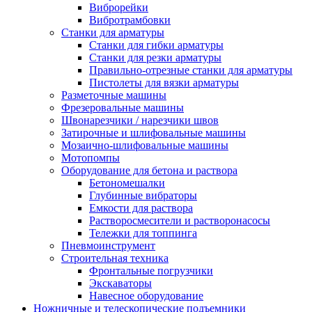
Виброрейки
Вибротрамбовки
Станки для арматуры
Станки для гибки арматуры
Станки для резки арматуры
Правильно-отрезные станки для арматуры
Пистолеты для вязки арматуры
Разметочные машины
Фрезеровальные машины
Швонарезчики / нарезчики швов
Затирочные и шлифовальные машины
Мозаично-шлифовальные машины
Мотопомпы
Оборудование для бетона и раствора
Бетономешалки
Глубинные вибраторы
Емкости для раствора
Растворосмесители и растворонасосы
Тележки для топпинга
Пневмоинструмент
Строительная техника
Фронтальные погрузчики
Экскаваторы
Навесное оборудование
Ножничные и телескопические подъемники