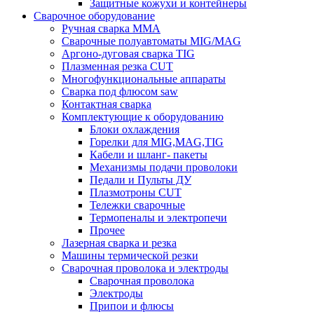
Защитные кожухи и контейнеры
Сварочное оборудование
Ручная сварка MMA
Сварочные полуавтоматы MIG/MAG
Аргоно-дуговая сварка TIG
Плазменная резка CUT
Многофункциональные аппараты
Сварка под флюсом saw
Контактная сварка
Комплектующие к оборудованию
Блоки охлаждения
Горелки для MIG,MAG,TIG
Кабели и шланг- пакеты
Механизмы подачи проволоки
Педали и Пульты ДУ
Плазмотроны CUT
Тележки сварочные
Термопеналы и электропечи
Прочее
Лазерная сварка и резка
Машины термической резки
Сварочная проволока и электроды
Сварочная проволока
Электроды
Припои и флюсы