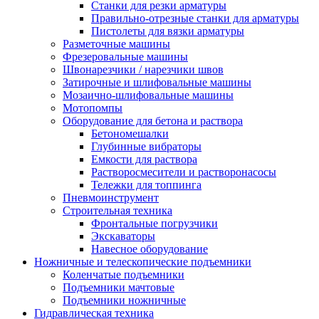
Станки для резки арматуры
Правильно-отрезные станки для арматуры
Пистолеты для вязки арматуры
Разметочные машины
Фрезеровальные машины
Швонарезчики / нарезчики швов
Затирочные и шлифовальные машины
Мозаично-шлифовальные машины
Мотопомпы
Оборудование для бетона и раствора
Бетономешалки
Глубинные вибраторы
Емкости для раствора
Растворосмесители и растворонасосы
Тележки для топпинга
Пневмоинструмент
Строительная техника
Фронтальные погрузчики
Экскаваторы
Навесное оборудование
Ножничные и телескопические подъемники
Коленчатые подъемники
Подъемники мачтовые
Подъемники ножничные
Гидравлическая техника