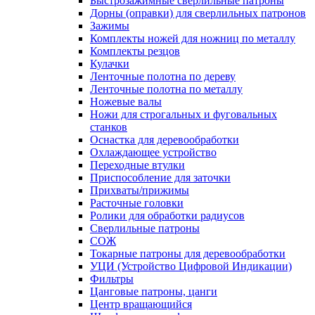
Быстрозажимные сверлильные патроны
Дорны (оправки) для сверлильных патронов
Зажимы
Комплекты ножей для ножниц по металлу
Комплекты резцов
Кулачки
Ленточные полотна по дереву
Ленточные полотна по металлу
Ножевые валы
Ножи для строгальных и фуговальных
станков
Оснастка для деревообработки
Охлаждающее устройство
Переходные втулки
Приспособление для заточки
Прихваты/прижимы
Расточные головки
Ролики для обработки радиусов
Сверлильные патроны
СОЖ
Токарные патроны для деревообработки
УЦИ (Устройство Цифровой Индикации)
Фильтры
Цанговые патроны, цанги
Центр вращающийся