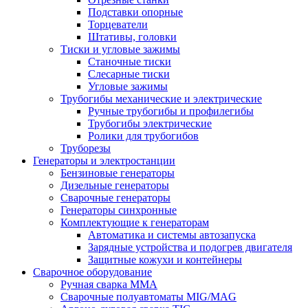
Подставки опорные
Торцеватели
Штативы, головки
Тиски и угловые зажимы
Станочные тиски
Слесарные тиски
Угловые зажимы
Трубогибы механические и электрические
Ручные трубогибы и профилегибы
Трубогибы электрические
Ролики для трубогибов
Труборезы
Генераторы и электростанции
Бензиновые генераторы
Дизельные генераторы
Сварочные генераторы
Генераторы синхронные
Комплектующие к генераторам
Автоматика и системы автозапуска
Зарядные устройства и подогрев двигателя
Защитные кожухи и контейнеры
Сварочное оборудование
Ручная сварка MMA
Сварочные полуавтоматы MIG/MAG