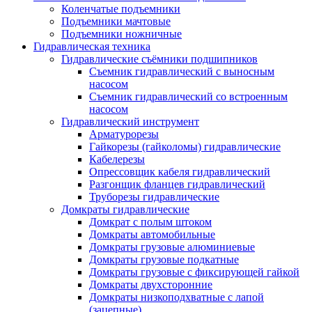
Коленчатые подъемники
Подъемники мачтовые
Подъемники ножничные
Гидравлическая техника
Гидравлические съёмники подшипников
Съемник гидравлический с выносным
насосом
Съемник гидравлический со встроенным
насосом
Гидравлический инструмент
Арматурорезы
Гайкорезы (гайколомы) гидравлические
Кабелерезы
Опрессовщик кабеля гидравлический
Разгонщик фланцев гидравлический
Труборезы гидравлические
Домкраты гидравлические
Домкрат с полым штоком
Домкраты автомобильные
Домкраты грузовые алюминиевые
Домкраты грузовые подкатные
Домкраты грузовые с фиксирующей гайкой
Домкраты двухсторонние
Домкраты низкоподхватные с лапой
(зацепные)