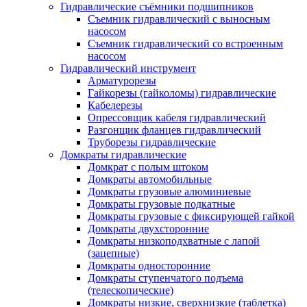
Гидравлические съёмники подшипников
Съемник гидравлический с выносным
насосом
Съемник гидравлический со встроенным
насосом
Гидравлический инструмент
Арматурорезы
Гайкорезы (гайколомы) гидравлические
Кабелерезы
Опрессовщик кабеля гидравлический
Разгонщик фланцев гидравлический
Труборезы гидравлические
Домкраты гидравлические
Домкрат с полым штоком
Домкраты автомобильные
Домкраты грузовые алюминиевые
Домкраты грузовые подкатные
Домкраты грузовые с фиксирующей гайкой
Домкраты двухсторонние
Домкраты низкоподхватные с лапой
(зацепные)
Домкраты односторонние
Домкраты ступенчатого подъема
(телескопические)
Домкраты низкие, сверхнизкие (таблетка)