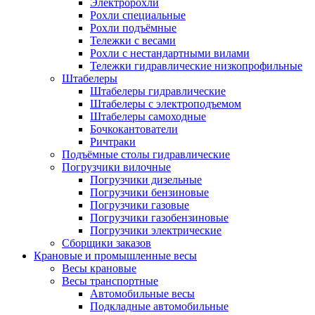
Электророхли
Рохли специальные
Рохли подъёмные
Тележки с весами
Рохли с нестандартными вилами
Тележки гидравлические низкопрофильные
Штабелеры
Штабелеры гидравлические
Штабелеры с электроподъемом
Штабелеры самоходные
Бочкокантователи
Ричтраки
Подъёмные столы гидравлические
Погрузчики вилочные
Погрузчики дизельные
Погрузчики бензиновые
Погрузчики газовые
Погрузчики газобензиновые
Погрузчики электрические
Сборщики заказов
Крановые и промышленные весы
Весы крановые
Весы транспортные
Автомобильные весы
Подкладные автомобильные