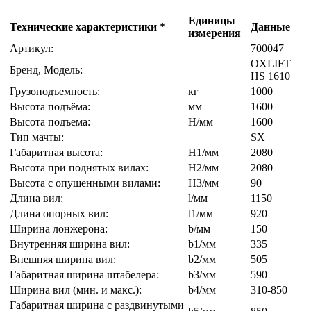
Единицы
Технические характеристики *
Данные
измерения
Артикул:
700047
OXLIFT
Бренд, Модель:
HS 1610
Грузоподъемность:
кг
1000
Высота подъёма:
мм
1600
Высота подъема:
H/мм
1600
Тип мачты:
SX
Габаритная высота:
H1/мм
2080
Высота при поднятых вилах:
H2/мм
2080
Высота с опущенными вилами:
H3/мм
90
Длина вил:
l/мм
1150
Длина опорных вил:
l1/мм
920
Ширина лонжерона:
b/мм
150
Внутренняя ширина вил:
b1/мм
335
Внешняя ширина вил:
b2/мм
505
Габаритная ширина штабелера:
b3/мм
590
Ширина вил (мин. и макс.):
b4/мм
310-850
Габаритная ширина с раздвинутыми