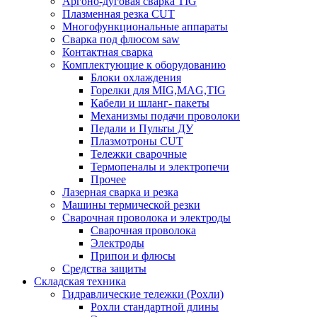
Аргоно-дуговая сварка TIG
Плазменная резка CUT
Многофункциональные аппараты
Сварка под флюсом saw
Контактная сварка
Комплектующие к оборудованию
Блоки охлаждения
Горелки для MIG,MAG,TIG
Кабели и шланг- пакеты
Механизмы подачи проволоки
Педали и Пульты ДУ
Плазмотроны CUT
Тележки сварочные
Термопеналы и электропечи
Прочее
Лазерная сварка и резка
Машины термической резки
Сварочная проволока и электроды
Сварочная проволока
Электроды
Припои и флюсы
Средства защиты
Складская техника
Гидравлические тележки (Рохли)
Рохли стандартной длины