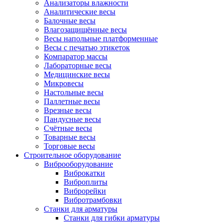
Анализаторы влажности
Аналитические весы
Балочные весы
Влагозащищённые весы
Весы напольные платформенные
Весы с печатью этикеток
Компаратор массы
Лабораторные весы
Медицинские весы
Микровесы
Настольные весы
Паллетные весы
Врезные весы
Пандусные весы
Счётные весы
Товарные весы
Торговые весы
Строительное оборудование
Виброоборудование
Виброкатки
Виброплиты
Виброрейки
Вибротрамбовки
Станки для арматуры
Станки для гибки арматуры