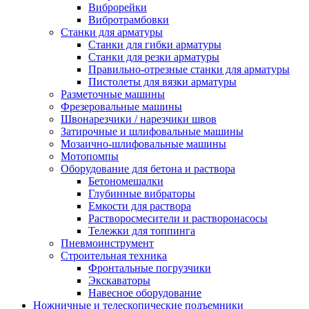
Виброрейки
Вибротрамбовки
Станки для арматуры
Станки для гибки арматуры
Станки для резки арматуры
Правильно-отрезные станки для арматуры
Пистолеты для вязки арматуры
Разметочные машины
Фрезеровальные машины
Швонарезчики / нарезчики швов
Затирочные и шлифовальные машины
Мозаично-шлифовальные машины
Мотопомпы
Оборудование для бетона и раствора
Бетономешалки
Глубинные вибраторы
Емкости для раствора
Растворосмесители и растворонасосы
Тележки для топпинга
Пневмоинструмент
Строительная техника
Фронтальные погрузчики
Экскаваторы
Навесное оборудование
Ножничные и телескопические подъемники