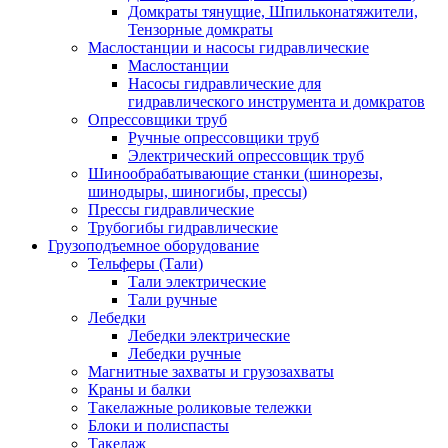
Домкраты тянущие, Шпильконатяжители,
Тензорные домкраты
Маслостанции и насосы гидравлические
Маслостанции
Насосы гидравлические для
гидравлического инструмента и домкратов
Опрессовщики труб
Ручные опрессовщики труб
Электрический опрессовщик труб
Шинообрабатывающие станки (шинорезы,
шинодыры, шиногибы, прессы)
Прессы гидравлические
Трубогибы гидравлические
Грузоподъемное оборудование
Тельферы (Тали)
Тали электрические
Тали ручные
Лебедки
Лебедки электрические
Лебедки ручные
Магнитные захваты и грузозахваты
Краны и балки
Такелажные роликовые тележки
Блоки и полиспасты
Такелаж