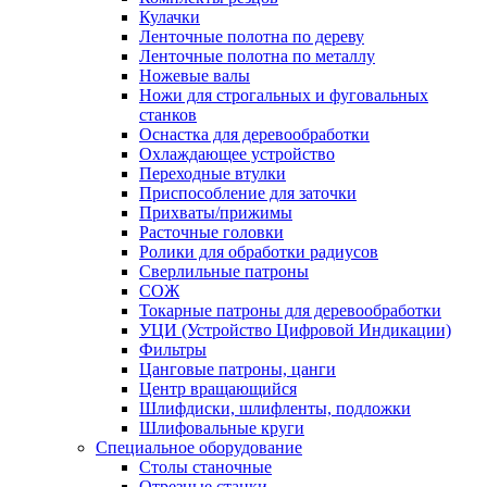
Кулачки
Ленточные полотна по дереву
Ленточные полотна по металлу
Ножевые валы
Ножи для строгальных и фуговальных
станков
Оснастка для деревообработки
Охлаждающее устройство
Переходные втулки
Приспособление для заточки
Прихваты/прижимы
Расточные головки
Ролики для обработки радиусов
Сверлильные патроны
СОЖ
Токарные патроны для деревообработки
УЦИ (Устройство Цифровой Индикации)
Фильтры
Цанговые патроны, цанги
Центр вращающийся
Шлифдиски, шлифленты, подложки
Шлифовальные круги
Специальное оборудование
Столы станочные
Отрезные станки