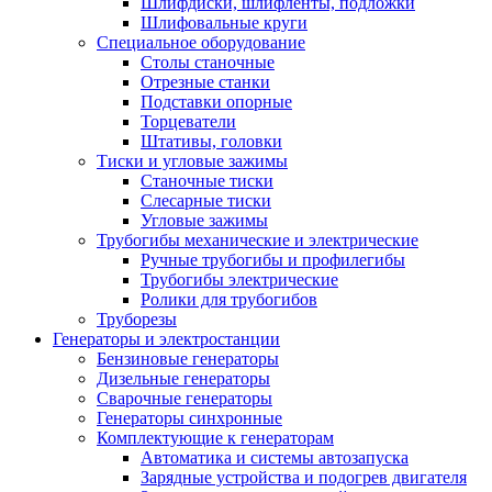
Шлифдиски, шлифленты, подложки
Шлифовальные круги
Специальное оборудование
Столы станочные
Отрезные станки
Подставки опорные
Торцеватели
Штативы, головки
Тиски и угловые зажимы
Станочные тиски
Слесарные тиски
Угловые зажимы
Трубогибы механические и электрические
Ручные трубогибы и профилегибы
Трубогибы электрические
Ролики для трубогибов
Труборезы
Генераторы и электростанции
Бензиновые генераторы
Дизельные генераторы
Сварочные генераторы
Генераторы синхронные
Комплектующие к генераторам
Автоматика и системы автозапуска
Зарядные устройства и подогрев двигателя