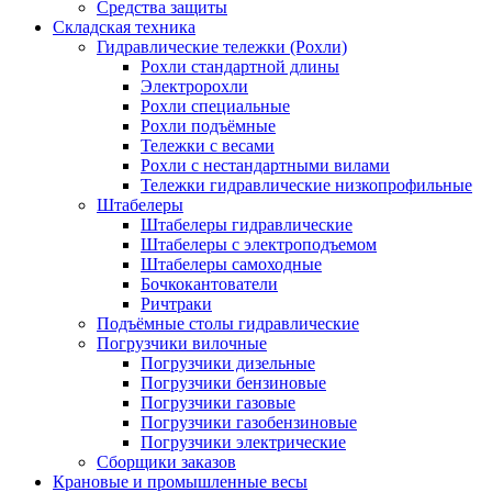
Средства защиты
Складская техника
Гидравлические тележки (Рохли)
Рохли стандартной длины
Электророхли
Рохли специальные
Рохли подъёмные
Тележки с весами
Рохли с нестандартными вилами
Тележки гидравлические низкопрофильные
Штабелеры
Штабелеры гидравлические
Штабелеры с электроподъемом
Штабелеры самоходные
Бочкокантователи
Ричтраки
Подъёмные столы гидравлические
Погрузчики вилочные
Погрузчики дизельные
Погрузчики бензиновые
Погрузчики газовые
Погрузчики газобензиновые
Погрузчики электрические
Сборщики заказов
Крановые и промышленные весы