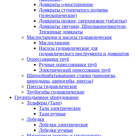
Домкраты односторонние
Домкраты ступенчатого подъема
(телескопические)
Домкраты низкие, сверхнизкие (таблетка)
Домкраты тянущие, Шпильконатяжители,
Тензорные домкраты
Маслостанции и насосы гидравлические
Маслостанции
Насосы гидравлические для
гидравлического инструмента и домкратов
Опрессовщики труб
Ручные опрессовщики труб
Электрический опрессовщик труб
Шинообрабатывающие станки (шинорезы,
шинодыры, шиногибы, прессы)
Прессы гидравлические
Трубогибы гидравлические
Грузоподъемное оборудование
Тельферы (Тали)
Тали электрические
Тали ручные
Лебедки
Лебедки электрические
Лебедки ручные
Магнитные захваты и грузозахваты