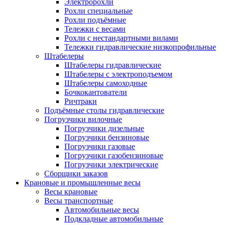
Электророхли
Рохли специальные
Рохли подъёмные
Тележки с весами
Рохли с нестандартными вилами
Тележки гидравлические низкопрофильные
Штабелеры
Штабелеры гидравлические
Штабелеры с электроподъемом
Штабелеры самоходные
Бочкокантователи
Ричтраки
Подъёмные столы гидравлические
Погрузчики вилочные
Погрузчики дизельные
Погрузчики бензиновые
Погрузчики газовые
Погрузчики газобензиновые
Погрузчики электрические
Сборщики заказов
Крановые и промышленные весы
Весы крановые
Весы транспортные
Автомобильные весы
Подкладные автомобильные