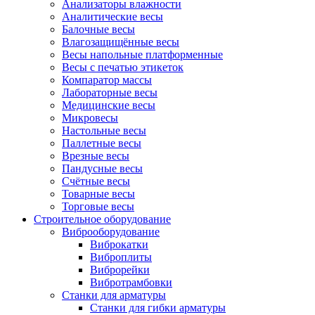
Анализаторы влажности
Аналитические весы
Балочные весы
Влагозащищённые весы
Весы напольные платформенные
Весы с печатью этикеток
Компаратор массы
Лабораторные весы
Медицинские весы
Микровесы
Настольные весы
Паллетные весы
Врезные весы
Пандусные весы
Счётные весы
Товарные весы
Торговые весы
Строительное оборудование
Виброоборудование
Виброкатки
Виброплиты
Виброрейки
Вибротрамбовки
Станки для арматуры
Станки для гибки арматуры