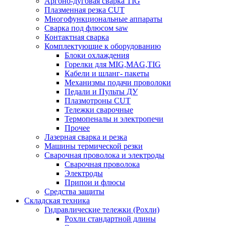
Аргоно-дуговая сварка TIG
Плазменная резка CUT
Многофункциональные аппараты
Сварка под флюсом saw
Контактная сварка
Комплектующие к оборудованию
Блоки охлаждения
Горелки для MIG,MAG,TIG
Кабели и шланг- пакеты
Механизмы подачи проволоки
Педали и Пульты ДУ
Плазмотроны CUT
Тележки сварочные
Термопеналы и электропечи
Прочее
Лазерная сварка и резка
Машины термической резки
Сварочная проволока и электроды
Сварочная проволока
Электроды
Припои и флюсы
Средства защиты
Складская техника
Гидравлические тележки (Рохли)
Рохли стандартной длины