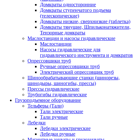
Домкраты односторонние
Домкраты ступенчатого подъема
(телескопические)
Домкраты низкие, сверхнизкие (таблетка)
Домкраты тянущие, Шпильконатяжители,
Тензорные домкраты
Маслостанции и насосы гидравлические
Маслостанции
Насосы гидравлические для
гидравлического инструмента и домкратов
Опрессовщики труб
Ручные опрессовщики труб
Электрический опрессовщик труб
Шинообрабатывающие станки (шинорезы,
шинодыры, шиногибы, прессы)
Прессы гидравлические
Трубогибы гидравлические
Грузоподъемное оборудование
Тельферы (Тали)
Тали электрические
Тали ручные
Лебедки
Лебедки электрические
Лебедки ручные
Магнитные захваты и грузозахваты