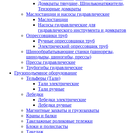
Домкраты тянущие, Шпильконатяжители,
Тензорные домкраты
Маслостанции и насосы гидравлические
Маслостанции
Насосы гидравлические для
гидравлического инструмента и домкратов
Опрессовщики труб
Ручные опрессовщики труб
Электрический опрессовщик труб
Шинообрабатывающие станки (шинорезы,
шинодыры, шиногибы, прессы)
Прессы гидравлические
Трубогибы гидравлические
Грузоподъемное оборудование
Тельферы (Тали)
Тали электрические
Тали ручные
Лебедки
Лебедки электрические
Лебедки ручные
Магнитные захваты и грузозахваты
Краны и балки
Такелажные роликовые тележки
Блоки и полиспасты
Такелаж