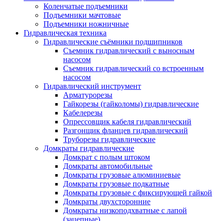
Коленчатые подъемники
Подъемники мачтовые
Подъемники ножничные
Гидравлическая техника
Гидравлические съёмники подшипников
Съемник гидравлический с выносным
насосом
Съемник гидравлический со встроенным
насосом
Гидравлический инструмент
Арматурорезы
Гайкорезы (гайколомы) гидравлические
Кабелерезы
Опрессовщик кабеля гидравлический
Разгонщик фланцев гидравлический
Труборезы гидравлические
Домкраты гидравлические
Домкрат с полым штоком
Домкраты автомобильные
Домкраты грузовые алюминиевые
Домкраты грузовые подкатные
Домкраты грузовые с фиксирующей гайкой
Домкраты двухсторонние
Домкраты низкоподхватные с лапой
(зацепные)