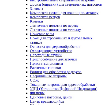
Быстрозажимные сверлильные патроны
Дорны (оправки) для сверлильных патронов
Зажимы
Комплекты ножей для ножниц по металлу
Комплекты резцов
Кулачки
Ленточные полотна по дереву
Ленточные полотна по металлу
Ножевые валы
Ножи для строгальных и фуговальных
станков
Оснастка для деревообработки
Охлаждающее устройство
Переходные втулки
Приспособление для заточки
Прихваты/прижимы
Расточные головки
Ролики для обработки радиусов
Сверлильные патроны
СОЖ
Токарные патроны для деревообработки
УЦИ (Устройство Цифровой Индикации)
Фильтры
Цанговые патроны, цанги
Центр вращающийся