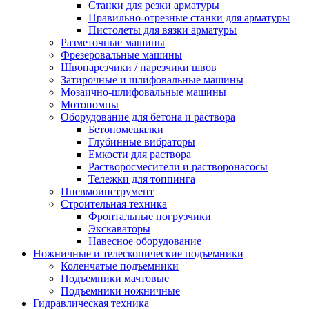
Станки для резки арматуры
Правильно-отрезные станки для арматуры
Пистолеты для вязки арматуры
Разметочные машины
Фрезеровальные машины
Швонарезчики / нарезчики швов
Затирочные и шлифовальные машины
Мозаично-шлифовальные машины
Мотопомпы
Оборудование для бетона и раствора
Бетономешалки
Глубинные вибраторы
Емкости для раствора
Растворосмесители и растворонасосы
Тележки для топпинга
Пневмоинструмент
Строительная техника
Фронтальные погрузчики
Экскаваторы
Навесное оборудование
Ножничные и телескопические подъемники
Коленчатые подъемники
Подъемники мачтовые
Подъемники ножничные
Гидравлическая техника