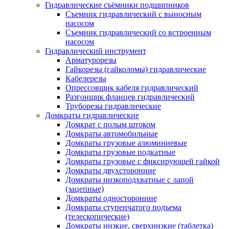
Гидравлические съёмники подшипников
Съемник гидравлический с выносным
насосом
Съемник гидравлический со встроенным
насосом
Гидравлический инструмент
Арматурорезы
Гайкорезы (гайколомы) гидравлические
Кабелерезы
Опрессовщик кабеля гидравлический
Разгонщик фланцев гидравлический
Труборезы гидравлические
Домкраты гидравлические
Домкрат с полым штоком
Домкраты автомобильные
Домкраты грузовые алюминиевые
Домкраты грузовые подкатные
Домкраты грузовые с фиксирующей гайкой
Домкраты двухсторонние
Домкраты низкоподхватные с лапой
(зацепные)
Домкраты односторонние
Домкраты ступенчатого подъема
(телескопические)
Домкраты низкие, сверхнизкие (таблетка)