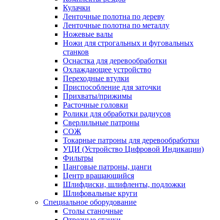
Кулачки
Ленточные полотна по дереву
Ленточные полотна по металлу
Ножевые валы
Ножи для строгальных и фуговальных
станков
Оснастка для деревообработки
Охлаждающее устройство
Переходные втулки
Приспособление для заточки
Прихваты/прижимы
Расточные головки
Ролики для обработки радиусов
Сверлильные патроны
СОЖ
Токарные патроны для деревообработки
УЦИ (Устройство Цифровой Индикации)
Фильтры
Цанговые патроны, цанги
Центр вращающийся
Шлифдиски, шлифленты, подложки
Шлифовальные круги
Специальное оборудование
Столы станочные
Отрезные станки