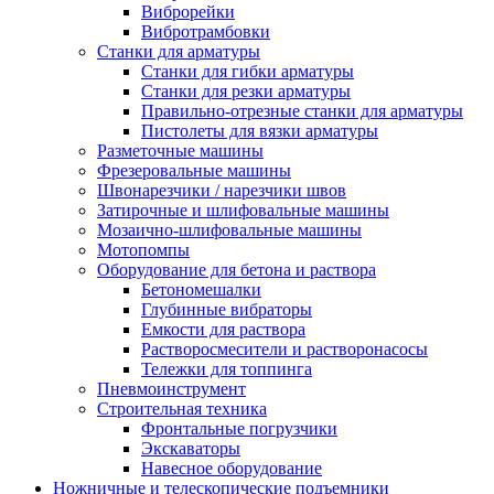
Виброрейки
Вибротрамбовки
Станки для арматуры
Станки для гибки арматуры
Станки для резки арматуры
Правильно-отрезные станки для арматуры
Пистолеты для вязки арматуры
Разметочные машины
Фрезеровальные машины
Швонарезчики / нарезчики швов
Затирочные и шлифовальные машины
Мозаично-шлифовальные машины
Мотопомпы
Оборудование для бетона и раствора
Бетономешалки
Глубинные вибраторы
Емкости для раствора
Растворосмесители и растворонасосы
Тележки для топпинга
Пневмоинструмент
Строительная техника
Фронтальные погрузчики
Экскаваторы
Навесное оборудование
Ножничные и телескопические подъемники