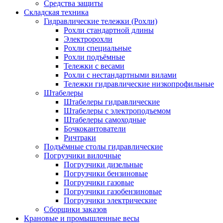
Средства защиты
Складская техника
Гидравлические тележки (Рохли)
Рохли стандартной длины
Электророхли
Рохли специальные
Рохли подъёмные
Тележки с весами
Рохли с нестандартными вилами
Тележки гидравлические низкопрофильные
Штабелеры
Штабелеры гидравлические
Штабелеры с электроподъемом
Штабелеры самоходные
Бочкокантователи
Ричтраки
Подъёмные столы гидравлические
Погрузчики вилочные
Погрузчики дизельные
Погрузчики бензиновые
Погрузчики газовые
Погрузчики газобензиновые
Погрузчики электрические
Сборщики заказов
Крановые и промышленные весы