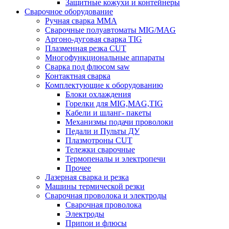
Защитные кожухи и контейнеры
Сварочное оборудование
Ручная сварка MMA
Сварочные полуавтоматы MIG/MAG
Аргоно-дуговая сварка TIG
Плазменная резка CUT
Многофункциональные аппараты
Сварка под флюсом saw
Контактная сварка
Комплектующие к оборудованию
Блоки охлаждения
Горелки для MIG,MAG,TIG
Кабели и шланг- пакеты
Механизмы подачи проволоки
Педали и Пульты ДУ
Плазмотроны CUT
Тележки сварочные
Термопеналы и электропечи
Прочее
Лазерная сварка и резка
Машины термической резки
Сварочная проволока и электроды
Сварочная проволока
Электроды
Припои и флюсы