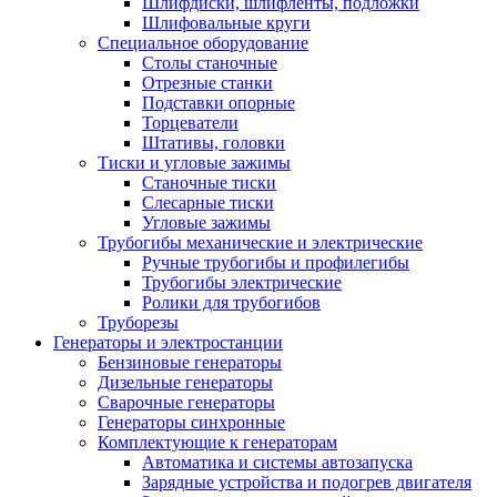
Шлифдиски, шлифленты, подложки
Шлифовальные круги
Специальное оборудование
Столы станочные
Отрезные станки
Подставки опорные
Торцеватели
Штативы, головки
Тиски и угловые зажимы
Станочные тиски
Слесарные тиски
Угловые зажимы
Трубогибы механические и электрические
Ручные трубогибы и профилегибы
Трубогибы электрические
Ролики для трубогибов
Труборезы
Генераторы и электростанции
Бензиновые генераторы
Дизельные генераторы
Сварочные генераторы
Генераторы синхронные
Комплектующие к генераторам
Автоматика и системы автозапуска
Зарядные устройства и подогрев двигателя