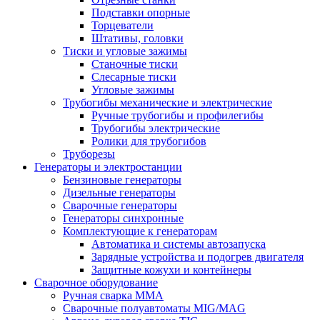
Подставки опорные
Торцеватели
Штативы, головки
Тиски и угловые зажимы
Станочные тиски
Слесарные тиски
Угловые зажимы
Трубогибы механические и электрические
Ручные трубогибы и профилегибы
Трубогибы электрические
Ролики для трубогибов
Труборезы
Генераторы и электростанции
Бензиновые генераторы
Дизельные генераторы
Сварочные генераторы
Генераторы синхронные
Комплектующие к генераторам
Автоматика и системы автозапуска
Зарядные устройства и подогрев двигателя
Защитные кожухи и контейнеры
Сварочное оборудование
Ручная сварка MMA
Сварочные полуавтоматы MIG/MAG