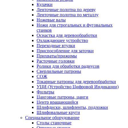
Кулачки
Ленточные полотна по дереву
Ленточные полотна по металлу
Ножевые валы
Ножи для строгальных и фуговальных
станков
Оснастка для деревообработки
Охлаждающее устройство
Переходные втулки
Приспособление для заточки
Прихваты/прижимы
Расточные головки
Ролики для обработки радиусов
Сверлильные патроны
СОЖ
Токарные патроны для деревообработки
УЦИ (Устройство Цифровой Индикации)
Фильтры
Цанговые патроны, цанги
Центр вращающийся
Шлифдиски, шлифленты, подложки
Шлифовальные круги
Специальное оборудование
Столы станочные
Отрезные станки