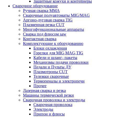
Защитные кожухи и контейнеры
Сварочное оборудование
Ручная сварка MMA
Сварочные полуавтоматы MIG/MAG
Аргоно-дуговая сварка TIG
Плазменная резка CUT
Многофункциональные аппараты
Сварка под флюсом saw
Контактная сварка
Комплектующие к оборудованию
Блоки охлаждения
Горелки для MIG,MAG,TIG
Кабели и шланг- пакеты
Механизмы подачи проволоки
Педали и Пульты ДУ
Плазмотроны CUT
Тележки сварочные
Термопеналы и электропечи
Прочее
Лазерная сварка и резка
Машины термической резки
Сварочная проволока и электроды
Сварочная проволока
Электроды
Припои и флюсы