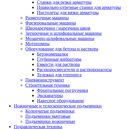
Станки для резки арматуры
Правильно-отрезные станки для арматуры
Пистолеты для вязки арматуры
Разметочные машины
Фрезеровальные машины
Швонарезчики / нарезчики швов
Затирочные и шлифовальные машины
Мозаично-шлифовальные машины
Мотопомпы
Оборудование для бетона и раствора
Бетономешалки
Глубинные вибраторы
Емкости для раствора
Растворосмесители и растворонасосы
Тележки для топпинга
Пневмоинструмент
Строительная техника
Фронтальные погрузчики
Экскаваторы
Навесное оборудование
Ножничные и телескопические подъемники
Коленчатые подъемники
Подъемники мачтовые
Подъемники ножничные
Гидравлическая техника