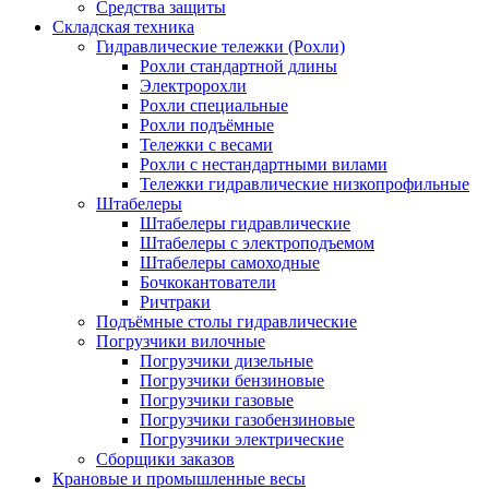
Средства защиты
Складская техника
Гидравлические тележки (Рохли)
Рохли стандартной длины
Электророхли
Рохли специальные
Рохли подъёмные
Тележки с весами
Рохли с нестандартными вилами
Тележки гидравлические низкопрофильные
Штабелеры
Штабелеры гидравлические
Штабелеры с электроподъемом
Штабелеры самоходные
Бочкокантователи
Ричтраки
Подъёмные столы гидравлические
Погрузчики вилочные
Погрузчики дизельные
Погрузчики бензиновые
Погрузчики газовые
Погрузчики газобензиновые
Погрузчики электрические
Сборщики заказов
Крановые и промышленные весы