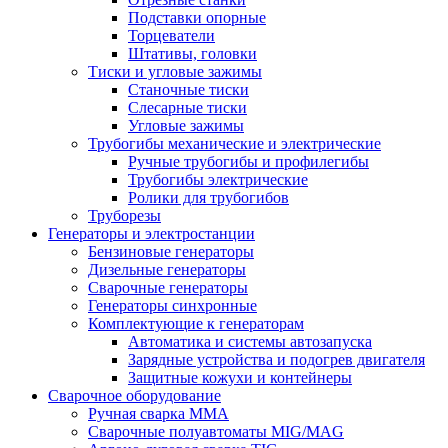
Подставки опорные
Торцеватели
Штативы, головки
Тиски и угловые зажимы
Станочные тиски
Слесарные тиски
Угловые зажимы
Трубогибы механические и электрические
Ручные трубогибы и профилегибы
Трубогибы электрические
Ролики для трубогибов
Труборезы
Генераторы и электростанции
Бензиновые генераторы
Дизельные генераторы
Сварочные генераторы
Генераторы синхронные
Комплектующие к генераторам
Автоматика и системы автозапуска
Зарядные устройства и подогрев двигателя
Защитные кожухи и контейнеры
Сварочное оборудование
Ручная сварка MMA
Сварочные полуавтоматы MIG/MAG