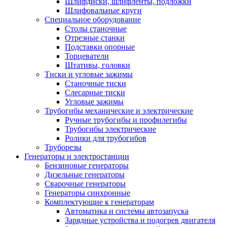
Шлифдиски, шлифленты, подложки
Шлифовальные круги
Специальное оборудование
Столы станочные
Отрезные станки
Подставки опорные
Торцеватели
Штативы, головки
Тиски и угловые зажимы
Станочные тиски
Слесарные тиски
Угловые зажимы
Трубогибы механические и электрические
Ручные трубогибы и профилегибы
Трубогибы электрические
Ролики для трубогибов
Труборезы
Генераторы и электростанции
Бензиновые генераторы
Дизельные генераторы
Сварочные генераторы
Генераторы синхронные
Комплектующие к генераторам
Автоматика и системы автозапуска
Зарядные устройства и подогрев двигателя