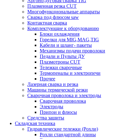
Аргоно-дуговая сварка TIG
Плазменная резка CUT
Многофункциональные аппараты
Сварка под флюсом saw
Контактная сварка
Комплектующие к оборудованию
Блоки охлаждения
Горелки для MIG,MAG,TIG
Кабели и шланг- пакеты
Механизмы подачи проволоки
Педали и Пульты ДУ
Плазмотроны CUT
Тележки сварочные
Термопеналы и электропечи
Прочее
Лазерная сварка и резка
Машины термической резки
Сварочная проволока и электроды
Сварочная проволока
Электроды
Припои и флюсы
Средства защиты
Складская техника
Гидравлические тележки (Рохли)
Рохли стандартной длины