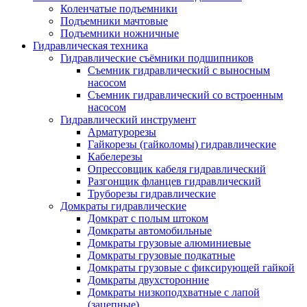
Коленчатые подъемники
Подъемники мачтовые
Подъемники ножничные
Гидравлическая техника
Гидравлические съёмники подшипников
Съемник гидравлический с выносным
насосом
Съемник гидравлический со встроенным
насосом
Гидравлический инструмент
Арматурорезы
Гайкорезы (гайколомы) гидравлические
Кабелерезы
Опрессовщик кабеля гидравлический
Разгонщик фланцев гидравлический
Труборезы гидравлические
Домкраты гидравлические
Домкрат с полым штоком
Домкраты автомобильные
Домкраты грузовые алюминиевые
Домкраты грузовые подкатные
Домкраты грузовые с фиксирующей гайкой
Домкраты двухсторонние
Домкраты низкоподхватные с лапой
(зацепные)