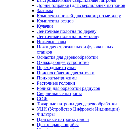
Быстрозажимные сверлильные патроны
Дорны (оправки) для сверлильных патронов
Зажимы
Комплекты ножей для ножниц по металлу
Комплекты резцов
Кулачки
Ленточные полотна по дереву
Ленточные полотна по металлу
Ножевые валы
Ножи для строгальных и фуговальных
станков
Оснастка для деревообработки
Охлаждающее устройство
Переходные втулки
Приспособление для заточки
Прихваты/прижимы
Расточные головки
Ролики для обработки радиусов
Сверлильные патроны
СОЖ
Токарные патроны для деревообработки
УЦИ (Устройство Цифровой Индикации)
Фильтры
Цанговые патроны, цанги
Центр вращающийся