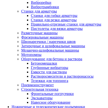
Виброрейки
Вибротрамбовки
Станки для арматуры
Станки для гибки арматуры
Станки для резки арматуры
Правильно-отрезные станки для арматуры
Пистолеты для вязки арматуры
Разметочные машины
Фрезеровальные машины
Швонарезчики / нарезчики швов
Затирочные и шлифовальные машины
Мозаично-шлифовальные машины
Мотопомпы
Оборудование для бетона и раствора
Бетономешалки
Глубинные вибраторы
Емкости для раствора
Растворосмесители и растворонасосы
Тележки для топпинга
Пневмоинструмент
Строительная техника
Фронтальные погрузчики
Экскаваторы
Навесное оборудование
Ножничные и телескопические подъемники