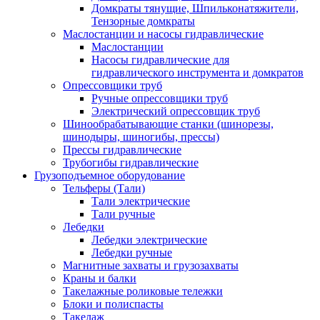
Домкраты тянущие, Шпильконатяжители,
Тензорные домкраты
Маслостанции и насосы гидравлические
Маслостанции
Насосы гидравлические для
гидравлического инструмента и домкратов
Опрессовщики труб
Ручные опрессовщики труб
Электрический опрессовщик труб
Шинообрабатывающие станки (шинорезы,
шинодыры, шиногибы, прессы)
Прессы гидравлические
Трубогибы гидравлические
Грузоподъемное оборудование
Тельферы (Тали)
Тали электрические
Тали ручные
Лебедки
Лебедки электрические
Лебедки ручные
Магнитные захваты и грузозахваты
Краны и балки
Такелажные роликовые тележки
Блоки и полиспасты
Такелаж