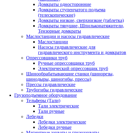
Домкраты односторонние
Домкраты ступенчатого подъема
(телескопические)
Домкраты низкие, сверхнизкие (таблетка)
Домкраты тянущие, Шпильконатяжители,
Тензорные домкраты
Маслостанции и насосы гидравлические
Маслостанции
Насосы гидравлические для
гидравлического инструмента и домкратов
Опрессовщики труб
Ручные опрессовщики труб
Электрический опрессовщик труб
Шинообрабатывающие станки (шинорезы,
шинодыры, шиногибы, прессы)
Прессы гидравлические
Трубогибы гидравлические
Грузоподъемное оборудование
Тельферы (Тали)
Тали электрические
Тали ручные
Лебедки
Лебедки электрические
Лебедки ручные
Магнитные захваты и грузозахваты