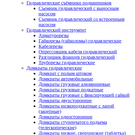
Гидравлические съёмники подшипников
Съемник гидравлический с выносным
насосом
Съемник гидравлический со встроенным
насосом
Гидравлический инструмент
Арматурорезы
Гайкорезы (гайколомы) гидравлические
Кабелерезы
Опрессовщик кабеля гидравлический
Разгонщик фланцев гидравлический
Труборезы гидравлические
Домкраты гидравлические
Домкрат с полым штоком
Домкраты автомобильные
Домкраты грузовые алюминиевые
Домкраты грузовые подкатные
Домкраты грузовые с фиксирующей гайкой
Домкраты двухсторонние
Домкраты низкоподхватные с лапой
(зацепные)
Домкраты односторонние
Домкраты ступенчатого подъема
(телескопические)
Домкраты низкие, сверхнизкие (таблетка)