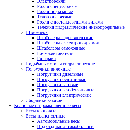
Электророхли
Рохли специальные
Рохли подъёмные
Тележки с весами
Рохли с нестандартными вилами
Тележки гидравлические низкопрофильные
Штабелеры
Штабелеры гидравлические
Штабелеры с электроподъемом
Штабелеры самоходные
Бочкокантователи
Ричтраки
Подъёмные столы гидравлические
Погрузчики вилочные
Погрузчики дизельные
Погрузчики бензиновые
Погрузчики газовые
Погрузчики газобензиновые
Погрузчики электрические
Сборщики заказов
Крановые и промышленные весы
Весы крановые
Весы транспортные
Автомобильные весы
Подкладные автомобильные