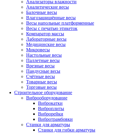
Анализаторы влажности
Аналитические весы
Балочные весы
Влагозащищённые весы
Весы напольные платформенные
Весы с печатью этикеток
Компаратор массы
Лабораторные весы
Медицинские весы
Микровесы
Настольные весы
Паллетные весы
Врезные весы
Пандусные весы
Счётные весы
Товарные весы
Торговые весы
Строительное оборудование
Виброоборудование
Виброкатки
Виброплиты
Виброрейки
Вибротрамбовки
Станки для арматуры
Станки для гибки арматуры