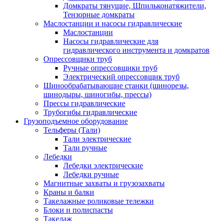
Домкраты тянущие, Шпильконатяжители,
Тензорные домкраты
Маслостанции и насосы гидравлические
Маслостанции
Насосы гидравлические для
гидравлического инструмента и домкратов
Опрессовщики труб
Ручные опрессовщики труб
Электрический опрессовщик труб
Шинообрабатывающие станки (шинорезы,
шинодыры, шиногибы, прессы)
Прессы гидравлические
Трубогибы гидравлические
Грузоподъемное оборудование
Тельферы (Тали)
Тали электрические
Тали ручные
Лебедки
Лебедки электрические
Лебедки ручные
Магнитные захваты и грузозахваты
Краны и балки
Такелажные роликовые тележки
Блоки и полиспасты
Такелаж