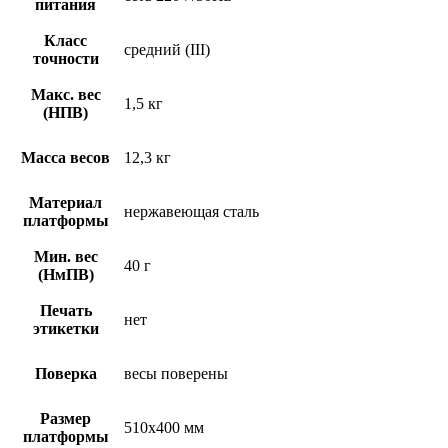
питания
Класс
средний (III)
точности
Макс. вес
1,5 кг
(НПВ)
Масса весов
12,3 кг
Материал
нержавеющая сталь
платформы
Мин. вес
40 г
(НмПВ)
Печать
нет
этикетки
Поверка
весы поверены
Размер
510х400 мм
платформы