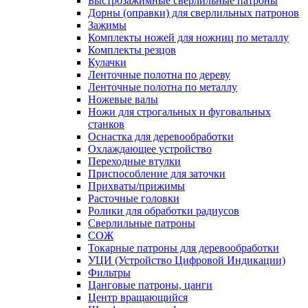
Быстрозажимные сверлильные патроны
Дорны (оправки) для сверлильных патронов
Зажимы
Комплекты ножей для ножниц по металлу
Комплекты резцов
Кулачки
Ленточные полотна по дереву
Ленточные полотна по металлу
Ножевые валы
Ножи для строгальных и фуговальных
станков
Оснастка для деревообработки
Охлаждающее устройство
Переходные втулки
Приспособление для заточки
Прихваты/прижимы
Расточные головки
Ролики для обработки радиусов
Сверлильные патроны
СОЖ
Токарные патроны для деревообработки
УЦИ (Устройство Цифровой Индикации)
Фильтры
Цанговые патроны, цанги
Центр вращающийся