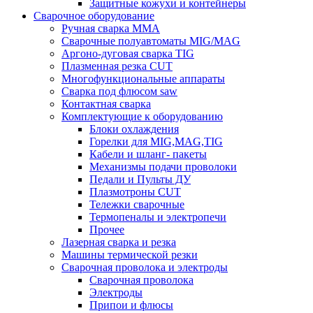
Защитные кожухи и контейнеры
Сварочное оборудование
Ручная сварка MMA
Сварочные полуавтоматы MIG/MAG
Аргоно-дуговая сварка TIG
Плазменная резка CUT
Многофункциональные аппараты
Сварка под флюсом saw
Контактная сварка
Комплектующие к оборудованию
Блоки охлаждения
Горелки для MIG,MAG,TIG
Кабели и шланг- пакеты
Механизмы подачи проволоки
Педали и Пульты ДУ
Плазмотроны CUT
Тележки сварочные
Термопеналы и электропечи
Прочее
Лазерная сварка и резка
Машины термической резки
Сварочная проволока и электроды
Сварочная проволока
Электроды
Припои и флюсы