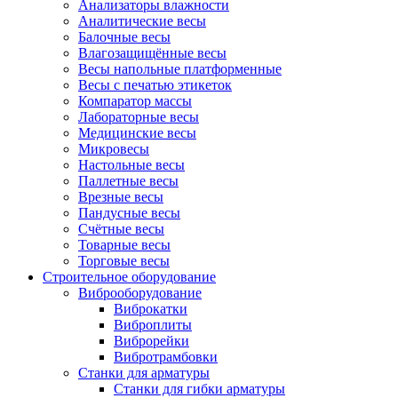
Анализаторы влажности
Аналитические весы
Балочные весы
Влагозащищённые весы
Весы напольные платформенные
Весы с печатью этикеток
Компаратор массы
Лабораторные весы
Медицинские весы
Микровесы
Настольные весы
Паллетные весы
Врезные весы
Пандусные весы
Счётные весы
Товарные весы
Торговые весы
Строительное оборудование
Виброоборудование
Виброкатки
Виброплиты
Виброрейки
Вибротрамбовки
Станки для арматуры
Станки для гибки арматуры