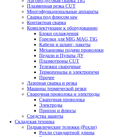
Аргоно-дуговая сварка TIG
Плазменная резка CUT
Многофункциональные аппараты
Сварка под флюсом saw
Контактная сварка
Комплектующие к оборудованию
Блоки охлаждения
Горелки для MIG,MAG,TIG
Кабели и шланг- пакеты
Механизмы подачи проволоки
Педали и Пульты ДУ
Плазмотроны CUT
Тележки сварочные
Термопеналы и электропечи
Прочее
Лазерная сварка и резка
Машины термической резки
Сварочная проволока и электроды
Сварочная проволока
Электроды
Припои и флюсы
Средства защиты
Складская техника
Гидравлические тележки (Рохли)
Рохли стандартной длины