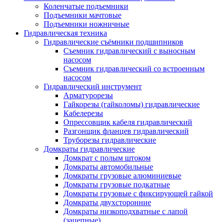
Коленчатые подъемники
Подъемники мачтовые
Подъемники ножничные
Гидравлическая техника
Гидравлические съёмники подшипников
Съемник гидравлический с выносным
насосом
Съемник гидравлический со встроенным
насосом
Гидравлический инструмент
Арматурорезы
Гайкорезы (гайколомы) гидравлические
Кабелерезы
Опрессовщик кабеля гидравлический
Разгонщик фланцев гидравлический
Труборезы гидравлические
Домкраты гидравлические
Домкрат с полым штоком
Домкраты автомобильные
Домкраты грузовые алюминиевые
Домкраты грузовые подкатные
Домкраты грузовые с фиксирующей гайкой
Домкраты двухсторонние
Домкраты низкоподхватные с лапой
(зацепные)