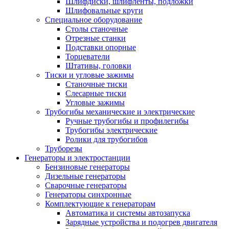
Шлифдиски, шлифленты, подложки
Шлифовальные круги
Специальное оборудование
Столы станочные
Отрезные станки
Подставки опорные
Торцеватели
Штативы, головки
Тиски и угловые зажимы
Станочные тиски
Слесарные тиски
Угловые зажимы
Трубогибы механические и электрические
Ручные трубогибы и профилегибы
Трубогибы электрические
Ролики для трубогибов
Труборезы
Генераторы и электростанции
Бензиновые генераторы
Дизельные генераторы
Сварочные генераторы
Генераторы синхронные
Комплектующие к генераторам
Автоматика и системы автозапуска
Зарядные устройства и подогрев двигателя