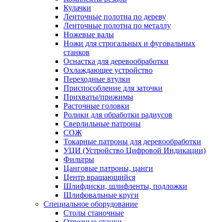
Кулачки
Ленточные полотна по дереву
Ленточные полотна по металлу
Ножевые валы
Ножи для строгальных и фуговальных
станков
Оснастка для деревообработки
Охлаждающее устройство
Переходные втулки
Приспособление для заточки
Прихваты/прижимы
Расточные головки
Ролики для обработки радиусов
Сверлильные патроны
СОЖ
Токарные патроны для деревообработки
УЦИ (Устройство Цифровой Индикации)
Фильтры
Цанговые патроны, цанги
Центр вращающийся
Шлифдиски, шлифленты, подложки
Шлифовальные круги
Специальное оборудование
Столы станочные
Отрезные станки