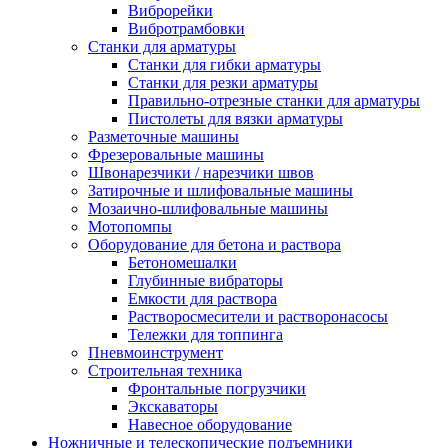
Виброрейки
Вибротрамбовки
Станки для арматуры
Станки для гибки арматуры
Станки для резки арматуры
Правильно-отрезные станки для арматуры
Пистолеты для вязки арматуры
Разметочные машины
Фрезеровальные машины
Швонарезчики / нарезчики швов
Затирочные и шлифовальные машины
Мозаично-шлифовальные машины
Мотопомпы
Оборудование для бетона и раствора
Бетономешалки
Глубинные вибраторы
Емкости для раствора
Растворосмесители и растворонасосы
Тележки для топпинга
Пневмоинструмент
Строительная техника
Фронтальные погрузчики
Экскаваторы
Навесное оборудование
Ножничные и телескопические подъемники