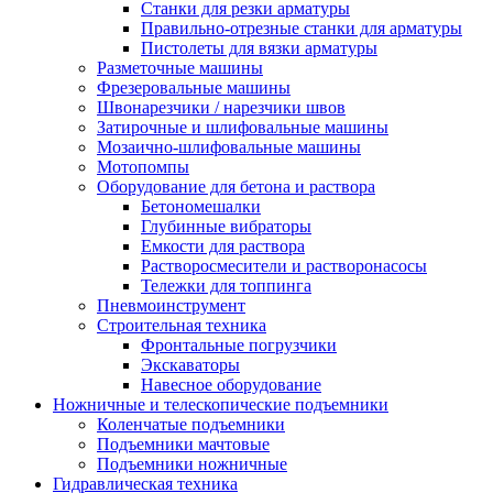
Станки для резки арматуры
Правильно-отрезные станки для арматуры
Пистолеты для вязки арматуры
Разметочные машины
Фрезеровальные машины
Швонарезчики / нарезчики швов
Затирочные и шлифовальные машины
Мозаично-шлифовальные машины
Мотопомпы
Оборудование для бетона и раствора
Бетономешалки
Глубинные вибраторы
Емкости для раствора
Растворосмесители и растворонасосы
Тележки для топпинга
Пневмоинструмент
Строительная техника
Фронтальные погрузчики
Экскаваторы
Навесное оборудование
Ножничные и телескопические подъемники
Коленчатые подъемники
Подъемники мачтовые
Подъемники ножничные
Гидравлическая техника