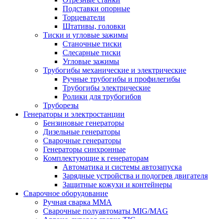
Подставки опорные
Торцеватели
Штативы, головки
Тиски и угловые зажимы
Станочные тиски
Слесарные тиски
Угловые зажимы
Трубогибы механические и электрические
Ручные трубогибы и профилегибы
Трубогибы электрические
Ролики для трубогибов
Труборезы
Генераторы и электростанции
Бензиновые генераторы
Дизельные генераторы
Сварочные генераторы
Генераторы синхронные
Комплектующие к генераторам
Автоматика и системы автозапуска
Зарядные устройства и подогрев двигателя
Защитные кожухи и контейнеры
Сварочное оборудование
Ручная сварка MMA
Сварочные полуавтоматы MIG/MAG