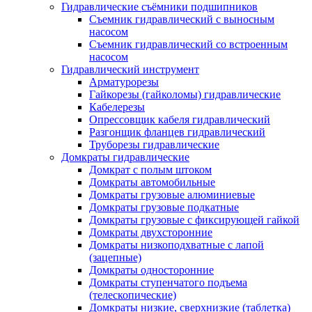
Гидравлические съёмники подшипников
Съемник гидравлический с выносным
насосом
Съемник гидравлический со встроенным
насосом
Гидравлический инструмент
Арматурорезы
Гайкорезы (гайколомы) гидравлические
Кабелерезы
Опрессовщик кабеля гидравлический
Разгонщик фланцев гидравлический
Труборезы гидравлические
Домкраты гидравлические
Домкрат с полым штоком
Домкраты автомобильные
Домкраты грузовые алюминиевые
Домкраты грузовые подкатные
Домкраты грузовые с фиксирующей гайкой
Домкраты двухсторонние
Домкраты низкоподхватные с лапой
(зацепные)
Домкраты односторонние
Домкраты ступенчатого подъема
(телескопические)
Домкраты низкие, сверхнизкие (таблетка)