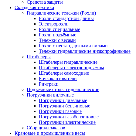
Средства защиты
Складская техника
Гидравлические тележки (Рохли)
Рохли стандартной длины
Электророхли
Рохли специальные
Рохли подъёмные
Тележки с весами
Рохли с нестандартными вилами
Тележки гидравлические низкопрофильные
Штабелеры
Штабелеры гидравлические
Штабелеры с электроподъемом
Штабелеры самоходные
Бочкокантователи
Ричтраки
Подъёмные столы гидравлические
Погрузчики вилочные
Погрузчики дизельные
Погрузчики бензиновые
Погрузчики газовые
Погрузчики газобензиновые
Погрузчики электрические
Сборщики заказов
Крановые и промышленные весы