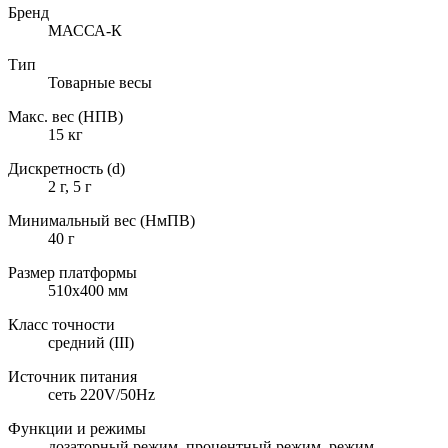
Бренд
МАССА-К
Тип
Товарные весы
Макс. вес (НПВ)
15 кг
Дискретность (d)
2 г, 5 г
Минимальный вес (НмПВ)
40 г
Размер платформы
510х400 мм
Класс точности
средний (III)
Источник питания
сеть 220V/50Hz
Функции и режимы
дозаторный режим, процентный режим, режим