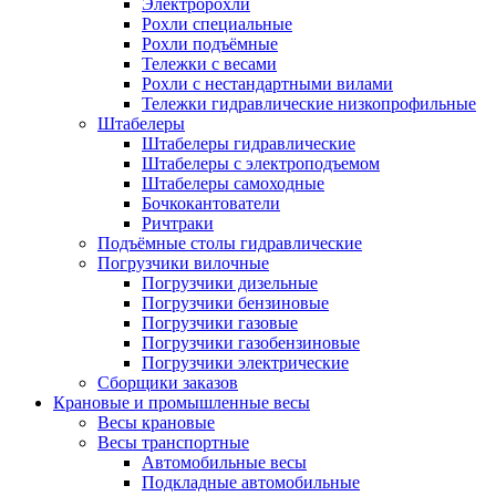
Электророхли
Рохли специальные
Рохли подъёмные
Тележки с весами
Рохли с нестандартными вилами
Тележки гидравлические низкопрофильные
Штабелеры
Штабелеры гидравлические
Штабелеры с электроподъемом
Штабелеры самоходные
Бочкокантователи
Ричтраки
Подъёмные столы гидравлические
Погрузчики вилочные
Погрузчики дизельные
Погрузчики бензиновые
Погрузчики газовые
Погрузчики газобензиновые
Погрузчики электрические
Сборщики заказов
Крановые и промышленные весы
Весы крановые
Весы транспортные
Автомобильные весы
Подкладные автомобильные