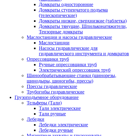
Домкраты односторонние
Домкраты ступенчатого подъема
(телескопические)
Домкраты низкие, сверхнизкие (таблетка)
Домкраты тянущие, Шпильконатяжители,
Тензорные домкраты
Маслостанции и насосы гидравлические
Маслостанции
Насосы гидравлические для
гидравлического инструмента и домкратов
Опрессовщики труб
Ручные опрессовщики труб
Электрический опрессовщик труб
Шинообрабатывающие станки (шинорезы,
шинодыры, шиногибы, прессы)
Прессы гидравлические
Трубогибы гидравлические
Грузоподъемное оборудование
Тельферы (Тали)
Тали электрические
Тали ручные
Лебедки
Лебедки электрические
Лебедки ручные
Магнитные захваты и грузозахваты