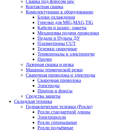
Сварка под флюсом saw
Контактная сварка
Комплектующие к оборудованию
Блоки охлаждения
Горелки для MIG,MAG,TIG
Кабели и шланг- пакеты
Механизмы подачи проволоки
Педали и Пульты ДУ
Плазмотроны CUT
Тележки сварочные
Термопеналы и электропечи
Прочее
Лазерная сварка и резка
Машины термической резки
Сварочная проволока и электроды
Сварочная проволока
Электроды
Припои и флюсы
Средства защиты
Складская техника
Гидравлические тележки (Рохли)
Рохли стандартной длины
Электророхли
Рохли специальные
Рохли подъёмные