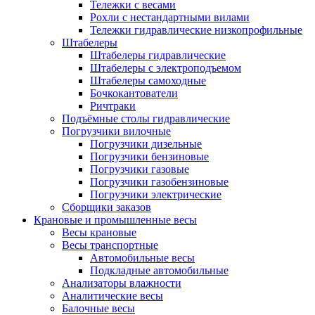
Тележки с весами
Рохли с нестандартными вилами
Тележки гидравлические низкопрофильные
Штабелеры
Штабелеры гидравлические
Штабелеры с электроподъемом
Штабелеры самоходные
Бочкокантователи
Ричтраки
Подъёмные столы гидравлические
Погрузчики вилочные
Погрузчики дизельные
Погрузчики бензиновые
Погрузчики газовые
Погрузчики газобензиновые
Погрузчики электрические
Сборщики заказов
Крановые и промышленные весы
Весы крановые
Весы транспортные
Автомобильные весы
Подкладные автомобильные
Анализаторы влажности
Аналитические весы
Балочные весы