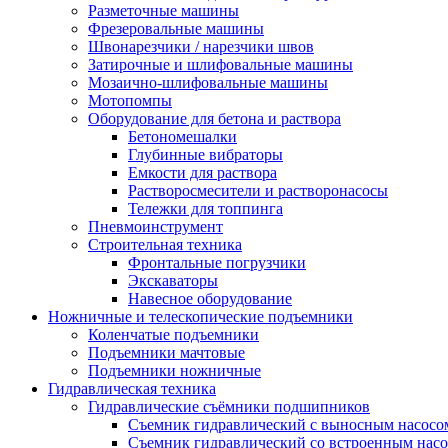
Разметочные машины
Фрезеровальные машины
Швонарезчики / нарезчики швов
Затирочные и шлифовальные машины
Мозаично-шлифовальные машины
Мотопомпы
Оборудование для бетона и раствора
Бетономешалки
Глубинные вибраторы
Емкости для раствора
Растворосмесители и растворонасосы
Тележки для топпинга
Пневмоинструмент
Строительная техника
Фронтальные погрузчики
Экскаваторы
Навесное оборудование
Ножничные и телескопические подъемники
Коленчатые подъемники
Подъемники мачтовые
Подъемники ножничные
Гидравлическая техника
Гидравлические съёмники подшипников
Съемник гидравлический с выносным насосо
Съемник гидравлический со встроенным нас