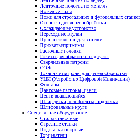
Ленточные полотна по дереву
Ленточные полотна по металлу
Ножевые валы
Ножи для строгальных и фуговальных станко
Оснастка для деревообработки
Охлаждающее устройство
Переходные втулки
Приспособление для заточки
Прихваты/прижимы
Расточные головки
Ролики для обработки радиусов
Сверлильные патроны
СОЖ
Токарные патроны для деревообработки
УЦИ (Устройство Цифровой Индикации)
Фильтры
Цанговые патроны, цанги
Центр вращающийся
Шлифдиски, шлифленты, подложки
Шлифовальные круги
Специальное оборудование
Столы станочные
Отрезные станки
Подставки опорные
Торцеватели