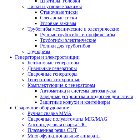
Штативы, головки
Тиски и угловые зажимы
Станочные тиски
Слесарные тиски
Угловые зажимы
Трубогибы механические и электрические
Ручные трубогибы и профилегибы
Трубогибы электрические
Ролики для трубогибов
Труборезы
Генераторы и электростанции
Бензиновые генераторы
Дизельные генераторы
Сварочные генераторы
Генераторы синхронные
Комплектующие к генераторам
Автоматика и системы автозапуска
Зарядные устройства и подогрев двигателя
Защитные кожухи и контейнеры
Сварочное оборудование
Ручная сварка MMA
Сварочные полуавтоматы MIG/MAG
Аргоно-дуговая сварка TIG
Плазменная резка CUT
Многофункциональные аппараты