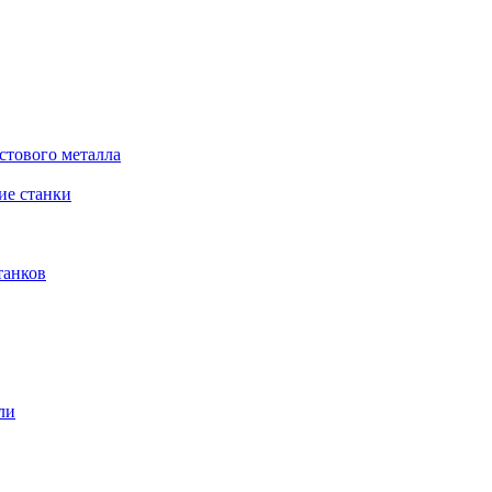
стового металла
е станки
танков
ли