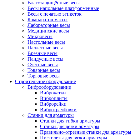
Влагозащищённые весы
Весы напольные платформенные
Весы с печатью этикеток
Компаратор массы
Лабораторные весы
Медицинские весы
Микровесы
Настольные весы
Паллетные весы
Врезные весы
Пандусные весы
Счётные весы
Товарные весы
Торговые весы
Строительное оборудование
Виброоборудование
Виброкатки
Виброплиты
Виброрейки
Вибротрамбовки
Станки для арматуры
Станки для гибки арматуры
Станки для резки арматуры
Правильно-отрезные станки для арматуры
Пистолеты для вязки арматуры