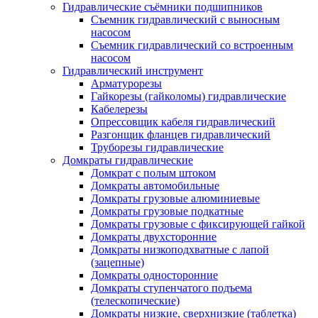
Гидравлические съёмники подшипников
Съемник гидравлический с выносным
насосом
Съемник гидравлический со встроенным
насосом
Гидравлический инструмент
Арматурорезы
Гайкорезы (гайколомы) гидравлические
Кабелерезы
Опрессовщик кабеля гидравлический
Разгонщик фланцев гидравлический
Труборезы гидравлические
Домкраты гидравлические
Домкрат с полым штоком
Домкраты автомобильные
Домкраты грузовые алюминиевые
Домкраты грузовые подкатные
Домкраты грузовые с фиксирующей гайкой
Домкраты двухсторонние
Домкраты низкоподхватные с лапой
(зацепные)
Домкраты односторонние
Домкраты ступенчатого подъема
(телескопические)
Домкраты низкие, сверхнизкие (таблетка)