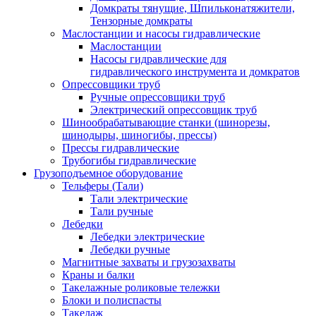
Домкраты тянущие, Шпильконатяжители,
Тензорные домкраты
Маслостанции и насосы гидравлические
Маслостанции
Насосы гидравлические для
гидравлического инструмента и домкратов
Опрессовщики труб
Ручные опрессовщики труб
Электрический опрессовщик труб
Шинообрабатывающие станки (шинорезы,
шинодыры, шиногибы, прессы)
Прессы гидравлические
Трубогибы гидравлические
Грузоподъемное оборудование
Тельферы (Тали)
Тали электрические
Тали ручные
Лебедки
Лебедки электрические
Лебедки ручные
Магнитные захваты и грузозахваты
Краны и балки
Такелажные роликовые тележки
Блоки и полиспасты
Такелаж