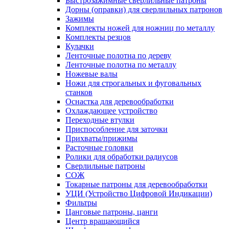
Быстрозажимные сверлильные патроны
Дорны (оправки) для сверлильных патронов
Зажимы
Комплекты ножей для ножниц по металлу
Комплекты резцов
Кулачки
Ленточные полотна по дереву
Ленточные полотна по металлу
Ножевые валы
Ножи для строгальных и фуговальных
станков
Оснастка для деревообработки
Охлаждающее устройство
Переходные втулки
Приспособление для заточки
Прихваты/прижимы
Расточные головки
Ролики для обработки радиусов
Сверлильные патроны
СОЖ
Токарные патроны для деревообработки
УЦИ (Устройство Цифровой Индикации)
Фильтры
Цанговые патроны, цанги
Центр вращающийся