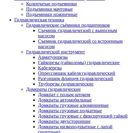
Коленчатые подъемники
Подъемники мачтовые
Подъемники ножничные
Гидравлическая техника
Гидравлические съёмники подшипников
Съемник гидравлический с выносным
насосом
Съемник гидравлический со встроенным
насосом
Гидравлический инструмент
Арматурорезы
Гайкорезы (гайколомы) гидравлические
Кабелерезы
Опрессовщик кабеля гидравлический
Разгонщик фланцев гидравлический
Труборезы гидравлические
Домкраты гидравлические
Домкрат с полым штоком
Домкраты автомобильные
Домкраты грузовые алюминиевые
Домкраты грузовые подкатные
Домкраты грузовые с фиксирующей гайкой
Домкраты двухсторонние
Домкраты низкоподхватные с лапой
(зацепные)