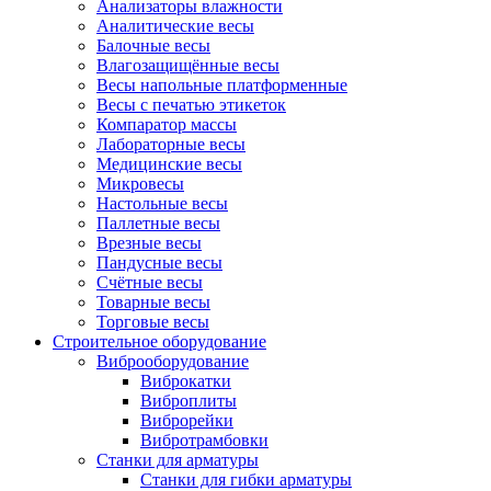
Анализаторы влажности
Аналитические весы
Балочные весы
Влагозащищённые весы
Весы напольные платформенные
Весы с печатью этикеток
Компаратор массы
Лабораторные весы
Медицинские весы
Микровесы
Настольные весы
Паллетные весы
Врезные весы
Пандусные весы
Счётные весы
Товарные весы
Торговые весы
Строительное оборудование
Виброоборудование
Виброкатки
Виброплиты
Виброрейки
Вибротрамбовки
Станки для арматуры
Станки для гибки арматуры