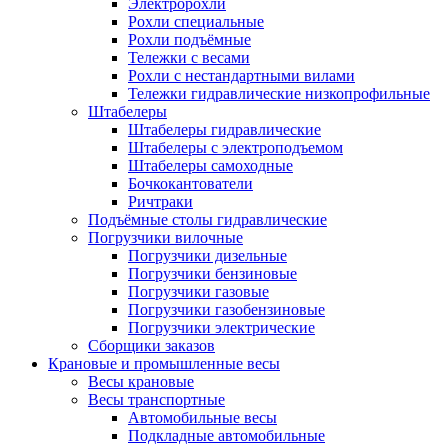
Электророхли
Рохли специальные
Рохли подъёмные
Тележки с весами
Рохли с нестандартными вилами
Тележки гидравлические низкопрофильные
Штабелеры
Штабелеры гидравлические
Штабелеры с электроподъемом
Штабелеры самоходные
Бочкокантователи
Ричтраки
Подъёмные столы гидравлические
Погрузчики вилочные
Погрузчики дизельные
Погрузчики бензиновые
Погрузчики газовые
Погрузчики газобензиновые
Погрузчики электрические
Сборщики заказов
Крановые и промышленные весы
Весы крановые
Весы транспортные
Автомобильные весы
Подкладные автомобильные