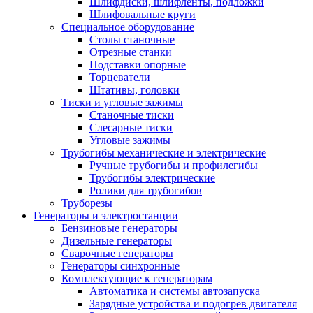
Шлифдиски, шлифленты, подложки
Шлифовальные круги
Специальное оборудование
Столы станочные
Отрезные станки
Подставки опорные
Торцеватели
Штативы, головки
Тиски и угловые зажимы
Станочные тиски
Слесарные тиски
Угловые зажимы
Трубогибы механические и электрические
Ручные трубогибы и профилегибы
Трубогибы электрические
Ролики для трубогибов
Труборезы
Генераторы и электростанции
Бензиновые генераторы
Дизельные генераторы
Сварочные генераторы
Генераторы синхронные
Комплектующие к генераторам
Автоматика и системы автозапуска
Зарядные устройства и подогрев двигателя