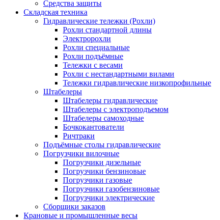
Средства защиты
Складская техника
Гидравлические тележки (Рохли)
Рохли стандартной длины
Электророхли
Рохли специальные
Рохли подъёмные
Тележки с весами
Рохли с нестандартными вилами
Тележки гидравлические низкопрофильные
Штабелеры
Штабелеры гидравлические
Штабелеры с электроподъемом
Штабелеры самоходные
Бочкокантователи
Ричтраки
Подъёмные столы гидравлические
Погрузчики вилочные
Погрузчики дизельные
Погрузчики бензиновые
Погрузчики газовые
Погрузчики газобензиновые
Погрузчики электрические
Сборщики заказов
Крановые и промышленные весы