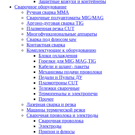
Защитные кожухи и контейнеры
Сварочное оборудование
Ручная сварка MMA
Сварочные полуавтоматы MIG/MAG
Аргоно-дуговая сварка TIG
Плазменная резка CUT
Многофункциональные аппараты
Сварка под флюсом saw
Контактная сварка
Комплектующие к оборудованию
Блоки охлаждения
Горелки для MIG,MAG,TIG
Кабели и шланг- пакеты
Механизмы подачи проволоки
Педали и Пульты ДУ
Плазмотроны CUT
Тележки сварочные
Термопеналы и электропечи
Прочее
Лазерная сварка и резка
Машины термической резки
Сварочная проволока и электроды
Сварочная проволока
Электроды
Припои и флюсы