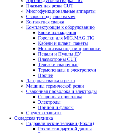
Аргоно-дуговая сварка TIG
Плазменная резка CUT
Многофункциональные аппараты
Сварка под флюсом saw
Контактная сварка
Комплектующие к оборудованию
Блоки охлаждения
Горелки для MIG,MAG,TIG
Кабели и шланг- пакеты
Механизмы подачи проволоки
Педали и Пульты ДУ
Плазмотроны CUT
Тележки сварочные
Термопеналы и электропечи
Прочее
Лазерная сварка и резка
Машины термической резки
Сварочная проволока и электроды
Сварочная проволока
Электроды
Припои и флюсы
Средства защиты
Складская техника
Гидравлические тележки (Рохли)
Рохли стандартной длины