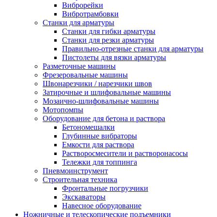
Виброрейки
Вибротрамбовки
Станки для арматуры
Станки для гибки арматуры
Станки для резки арматуры
Правильно-отрезные станки для арматуры
Пистолеты для вязки арматуры
Разметочные машины
Фрезеровальные машины
Швонарезчики / нарезчики швов
Затирочные и шлифовальные машины
Мозаично-шлифовальные машины
Мотопомпы
Оборудование для бетона и раствора
Бетономешалки
Глубинные вибраторы
Емкости для раствора
Растворосмесители и растворонасосы
Тележки для топпинга
Пневмоинструмент
Строительная техника
Фронтальные погрузчики
Экскаваторы
Навесное оборудование
Ножничные и телескопические подъемники