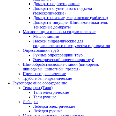
Домкраты односторонние
Домкраты ступенчатого подъема
(телескопические)
Домкраты низкие, сверхнизкие (таблетка)
Домкраты тянущие, Шпильконатяжители,
Тензорные домкраты
Маслостанции и насосы гидравлические
Маслостанции
Насосы гидравлические для
гидравлического инструмента и домкратов
Опрессовщики труб
Ручные опрессовщики труб
Электрический опрессовщик труб
Шинообрабатывающие станки (шинорезы,
шинодыры, шиногибы, прессы)
Прессы гидравлические
Трубогибы гидравлические
Грузоподъемное оборудование
Тельферы (Тали)
Тали электрические
Тали ручные
Лебедки
Лебедки электрические
Лебедки ручные
Магнитные захваты и грузозахваты