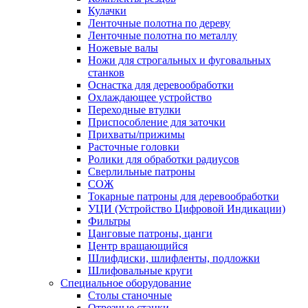
Кулачки
Ленточные полотна по дереву
Ленточные полотна по металлу
Ножевые валы
Ножи для строгальных и фуговальных
станков
Оснастка для деревообработки
Охлаждающее устройство
Переходные втулки
Приспособление для заточки
Прихваты/прижимы
Расточные головки
Ролики для обработки радиусов
Сверлильные патроны
СОЖ
Токарные патроны для деревообработки
УЦИ (Устройство Цифровой Индикации)
Фильтры
Цанговые патроны, цанги
Центр вращающийся
Шлифдиски, шлифленты, подложки
Шлифовальные круги
Специальное оборудование
Столы станочные
Отрезные станки