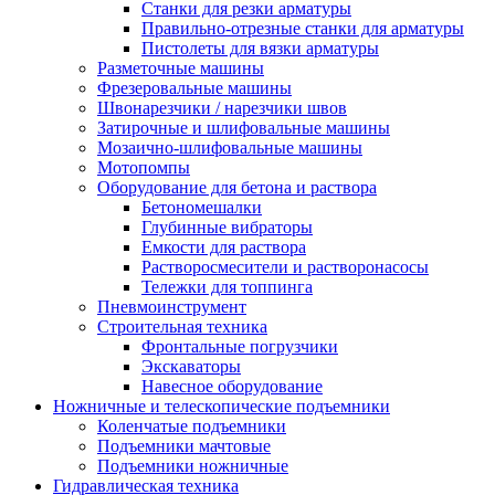
Станки для резки арматуры
Правильно-отрезные станки для арматуры
Пистолеты для вязки арматуры
Разметочные машины
Фрезеровальные машины
Швонарезчики / нарезчики швов
Затирочные и шлифовальные машины
Мозаично-шлифовальные машины
Мотопомпы
Оборудование для бетона и раствора
Бетономешалки
Глубинные вибраторы
Емкости для раствора
Растворосмесители и растворонасосы
Тележки для топпинга
Пневмоинструмент
Строительная техника
Фронтальные погрузчики
Экскаваторы
Навесное оборудование
Ножничные и телескопические подъемники
Коленчатые подъемники
Подъемники мачтовые
Подъемники ножничные
Гидравлическая техника