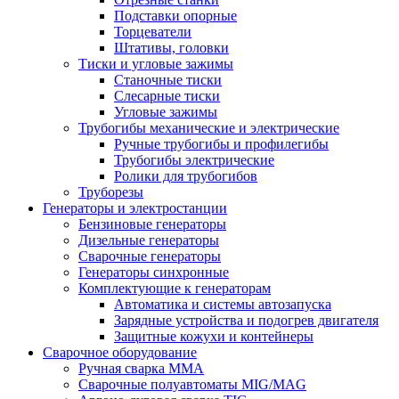
Подставки опорные
Торцеватели
Штативы, головки
Тиски и угловые зажимы
Станочные тиски
Слесарные тиски
Угловые зажимы
Трубогибы механические и электрические
Ручные трубогибы и профилегибы
Трубогибы электрические
Ролики для трубогибов
Труборезы
Генераторы и электростанции
Бензиновые генераторы
Дизельные генераторы
Сварочные генераторы
Генераторы синхронные
Комплектующие к генераторам
Автоматика и системы автозапуска
Зарядные устройства и подогрев двигателя
Защитные кожухи и контейнеры
Сварочное оборудование
Ручная сварка MMA
Сварочные полуавтоматы MIG/MAG