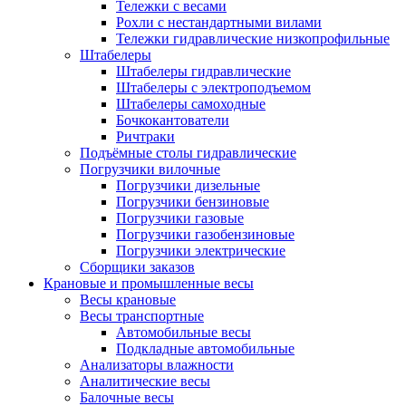
Тележки с весами
Рохли с нестандартными вилами
Тележки гидравлические низкопрофильные
Штабелеры
Штабелеры гидравлические
Штабелеры с электроподъемом
Штабелеры самоходные
Бочкокантователи
Ричтраки
Подъёмные столы гидравлические
Погрузчики вилочные
Погрузчики дизельные
Погрузчики бензиновые
Погрузчики газовые
Погрузчики газобензиновые
Погрузчики электрические
Сборщики заказов
Крановые и промышленные весы
Весы крановые
Весы транспортные
Автомобильные весы
Подкладные автомобильные
Анализаторы влажности
Аналитические весы
Балочные весы