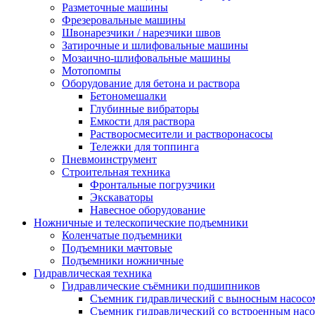
Разметочные машины
Фрезеровальные машины
Швонарезчики / нарезчики швов
Затирочные и шлифовальные машины
Мозаично-шлифовальные машины
Мотопомпы
Оборудование для бетона и раствора
Бетономешалки
Глубинные вибраторы
Емкости для раствора
Растворосмесители и растворонасосы
Тележки для топпинга
Пневмоинструмент
Строительная техника
Фронтальные погрузчики
Экскаваторы
Навесное оборудование
Ножничные и телескопические подъемники
Коленчатые подъемники
Подъемники мачтовые
Подъемники ножничные
Гидравлическая техника
Гидравлические съёмники подшипников
Съемник гидравлический с выносным насосо
Съемник гидравлический со встроенным нас