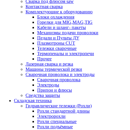
Сварка под флюсом saw
Контактная сварка
Комплектующие к оборудованию
Блоки охлаждения
Горелки для MIG,MAG,TIG
Кабели и шланг- пакеты
Механизмы подачи проволоки
Педали и Пульты ДУ
Плазмотроны CUT
Тележки сварочные
Термопеналы и электропечи
Прочее
Лазерная сварка и резка
Машины термической резки
Сварочная проволока и электроды
Сварочная проволока
Электроды
Припои и флюсы
Средства защиты
Складская техника
Гидравлические тележки (Рохли)
Рохли стандартной длины
Электророхли
Рохли специальные
Рохли подъёмные