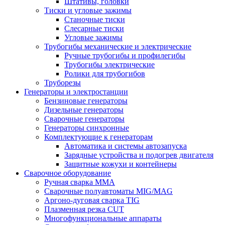
Штативы, головки
Тиски и угловые зажимы
Станочные тиски
Слесарные тиски
Угловые зажимы
Трубогибы механические и электрические
Ручные трубогибы и профилегибы
Трубогибы электрические
Ролики для трубогибов
Труборезы
Генераторы и электростанции
Бензиновые генераторы
Дизельные генераторы
Сварочные генераторы
Генераторы синхронные
Комплектующие к генераторам
Автоматика и системы автозапуска
Зарядные устройства и подогрев двигателя
Защитные кожухи и контейнеры
Сварочное оборудование
Ручная сварка MMA
Сварочные полуавтоматы MIG/MAG
Аргоно-дуговая сварка TIG
Плазменная резка CUT
Многофункциональные аппараты