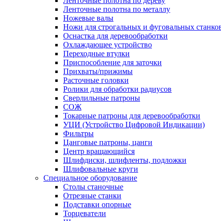
Ленточные полотна по дереву
Ленточные полотна по металлу
Ножевые валы
Ножи для строгальных и фуговальных станко
Оснастка для деревообработки
Охлаждающее устройство
Переходные втулки
Приспособление для заточки
Прихваты/прижимы
Расточные головки
Ролики для обработки радиусов
Сверлильные патроны
СОЖ
Токарные патроны для деревообработки
УЦИ (Устройство Цифровой Индикации)
Фильтры
Цанговые патроны, цанги
Центр вращающийся
Шлифдиски, шлифленты, подложки
Шлифовальные круги
Специальное оборудование
Столы станочные
Отрезные станки
Подставки опорные
Торцеватели