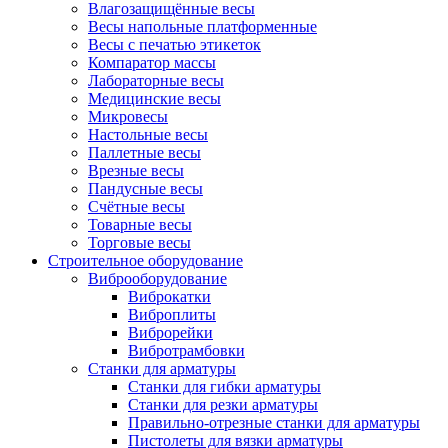
Влагозащищённые весы
Весы напольные платформенные
Весы с печатью этикеток
Компаратор массы
Лабораторные весы
Медицинские весы
Микровесы
Настольные весы
Паллетные весы
Врезные весы
Пандусные весы
Счётные весы
Товарные весы
Торговые весы
Строительное оборудование
Виброоборудование
Виброкатки
Виброплиты
Виброрейки
Вибротрамбовки
Станки для арматуры
Станки для гибки арматуры
Станки для резки арматуры
Правильно-отрезные станки для арматуры
Пистолеты для вязки арматуры