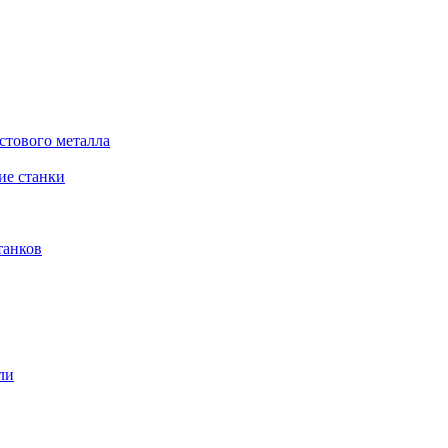
стового металла
е станки
танков
ли