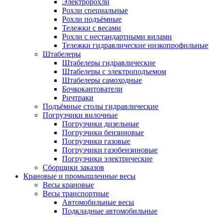
Электророхли
Рохли специальные
Рохли подъёмные
Тележки с весами
Рохли с нестандартными вилами
Тележки гидравлические низкопрофильные
Штабелеры
Штабелеры гидравлические
Штабелеры с электроподъемом
Штабелеры самоходные
Бочкокантователи
Ричтраки
Подъёмные столы гидравлические
Погрузчики вилочные
Погрузчики дизельные
Погрузчики бензиновые
Погрузчики газовые
Погрузчики газобензиновые
Погрузчики электрические
Сборщики заказов
Крановые и промышленные весы
Весы крановые
Весы транспортные
Автомобильные весы
Подкладные автомобильные