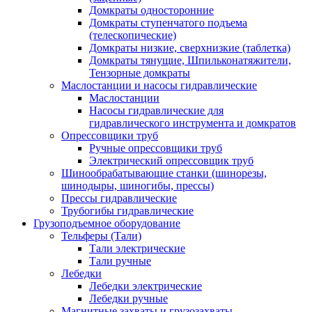
Домкраты односторонние
Домкраты ступенчатого подъема
(телескопические)
Домкраты низкие, сверхнизкие (таблетка)
Домкраты тянущие, Шпильконатяжители,
Тензорные домкраты
Маслостанции и насосы гидравлические
Маслостанции
Насосы гидравлические для
гидравлического инструмента и домкратов
Опрессовщики труб
Ручные опрессовщики труб
Электрический опрессовщик труб
Шинообрабатывающие станки (шинорезы,
шинодыры, шиногибы, прессы)
Прессы гидравлические
Трубогибы гидравлические
Грузоподъемное оборудование
Тельферы (Тали)
Тали электрические
Тали ручные
Лебедки
Лебедки электрические
Лебедки ручные
Магнитные захваты и грузозахваты