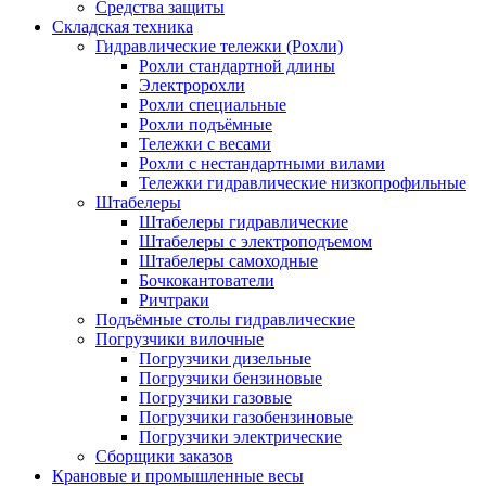
Средства защиты
Складская техника
Гидравлические тележки (Рохли)
Рохли стандартной длины
Электророхли
Рохли специальные
Рохли подъёмные
Тележки с весами
Рохли с нестандартными вилами
Тележки гидравлические низкопрофильные
Штабелеры
Штабелеры гидравлические
Штабелеры с электроподъемом
Штабелеры самоходные
Бочкокантователи
Ричтраки
Подъёмные столы гидравлические
Погрузчики вилочные
Погрузчики дизельные
Погрузчики бензиновые
Погрузчики газовые
Погрузчики газобензиновые
Погрузчики электрические
Сборщики заказов
Крановые и промышленные весы