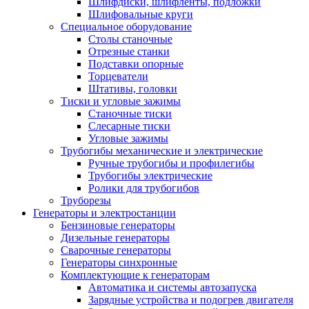
Шлифдиски, шлифленты, подложки
Шлифовальные круги
Специальное оборудование
Столы станочные
Отрезные станки
Подставки опорные
Торцеватели
Штативы, головки
Тиски и угловые зажимы
Станочные тиски
Слесарные тиски
Угловые зажимы
Трубогибы механические и электрические
Ручные трубогибы и профилегибы
Трубогибы электрические
Ролики для трубогибов
Труборезы
Генераторы и электростанции
Бензиновые генераторы
Дизельные генераторы
Сварочные генераторы
Генераторы синхронные
Комплектующие к генераторам
Автоматика и системы автозапуска
Зарядные устройства и подогрев двигателя