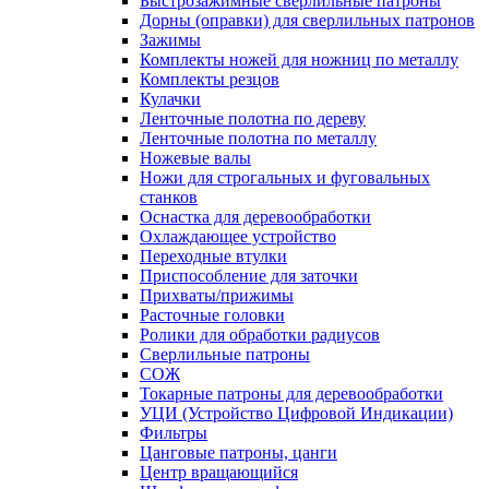
Быстрозажимные сверлильные патроны
Дорны (оправки) для сверлильных патронов
Зажимы
Комплекты ножей для ножниц по металлу
Комплекты резцов
Кулачки
Ленточные полотна по дереву
Ленточные полотна по металлу
Ножевые валы
Ножи для строгальных и фуговальных
станков
Оснастка для деревообработки
Охлаждающее устройство
Переходные втулки
Приспособление для заточки
Прихваты/прижимы
Расточные головки
Ролики для обработки радиусов
Сверлильные патроны
СОЖ
Токарные патроны для деревообработки
УЦИ (Устройство Цифровой Индикации)
Фильтры
Цанговые патроны, цанги
Центр вращающийся