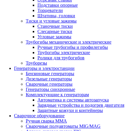
Подставки опорные
Торцеватели
Штативы, головки
Тиски и угловые зажимы
Станочные тиски
Слесарные тиски
Угловые зажимы
Трубогибы механические и электрические
Ручные трубогибы и профилегибы
Трубогибы электрические
Ролики для трубогибов
Труборезы
Генераторы и электростанции
Бензиновые генераторы
Дизельные генераторы
Сварочные генераторы
Генераторы синхронные
Комплектующие к генераторам
Автоматика и системы автозапуска
Зарядные устройства и подогрев двигателя
Защитные кожухи и контейнеры
Сварочное оборудование
Ручная сварка MMA
Сварочные полуавтоматы MIG/MAG