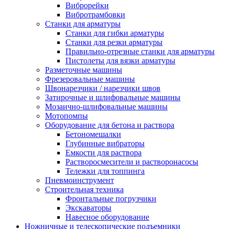
Виброрейки
Вибротрамбовки
Станки для арматуры
Станки для гибки арматуры
Станки для резки арматуры
Правильно-отрезные станки для арматуры
Пистолеты для вязки арматуры
Разметочные машины
Фрезеровальные машины
Швонарезчики / нарезчики швов
Затирочные и шлифовальные машины
Мозаично-шлифовальные машины
Мотопомпы
Оборудование для бетона и раствора
Бетономешалки
Глубинные вибраторы
Емкости для раствора
Растворосмесители и растворонасосы
Тележки для топпинга
Пневмоинструмент
Строительная техника
Фронтальные погрузчики
Экскаваторы
Навесное оборудование
Ножничные и телескопические подъемники