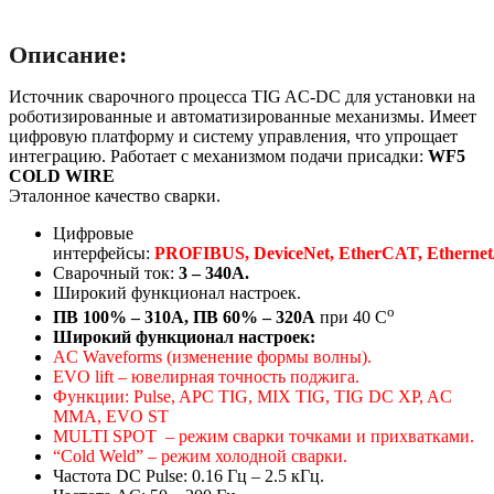
Описание:
Источник сварочного процесса TIG AC-DC для установки на
роботизированные и автоматизированные механизмы. Имеет
цифровую платформу и систему управления, что упрощает
интеграцию. Работает с механизмом подачи присадки:
WF5
COLD WIRE
Эталонное качество сварки.
Цифровые
интерфейсы:
PROFIBUS, DeviceNet, EtherCAT, Ethernet
Сварочный ток:
3 – 340А.
Широкий функционал настроек.
o
ПВ 100% – 310А,
ПВ 60% – 320А
при 40 С
Широкий функционал настроек:
AC Waveforms (изменение формы волны).
EVO lift – ювелирная точность поджига.
Функции: Pulse, APC TIG, MIX TIG, TIG DC XP, AC
MMA, EVO ST
MULTI SPOT – режим сварки точками и прихватками.
“Cold Weld” – режим холодной сварки.
Частота DC Pulse: 0.16 Гц – 2.5 кГц.