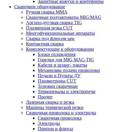
Защитные кожухи и контейнеры
Сварочное оборудование
Ручная сварка MMA
Сварочные полуавтоматы MIG/MAG
Аргоно-дуговая сварка TIG
Плазменная резка CUT
Многофункциональные аппараты
Сварка под флюсом saw
Контактная сварка
Комплектующие к оборудованию
Блоки охлаждения
Горелки для MIG,MAG,TIG
Кабели и шланг- пакеты
Механизмы подачи проволоки
Педали и Пульты ДУ
Плазмотроны CUT
Тележки сварочные
Термопеналы и электропечи
Прочее
Лазерная сварка и резка
Машины термической резки
Сварочная проволока и электроды
Сварочная проволока
Электроды
Припои и флюсы