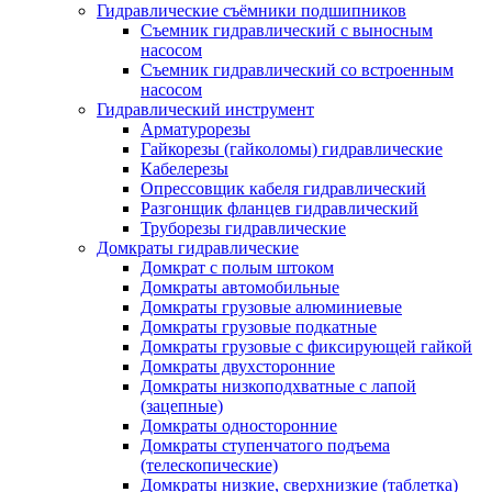
Гидравлические съёмники подшипников
Съемник гидравлический с выносным
насосом
Съемник гидравлический со встроенным
насосом
Гидравлический инструмент
Арматурорезы
Гайкорезы (гайколомы) гидравлические
Кабелерезы
Опрессовщик кабеля гидравлический
Разгонщик фланцев гидравлический
Труборезы гидравлические
Домкраты гидравлические
Домкрат с полым штоком
Домкраты автомобильные
Домкраты грузовые алюминиевые
Домкраты грузовые подкатные
Домкраты грузовые с фиксирующей гайкой
Домкраты двухсторонние
Домкраты низкоподхватные с лапой
(зацепные)
Домкраты односторонние
Домкраты ступенчатого подъема
(телескопические)
Домкраты низкие, сверхнизкие (таблетка)