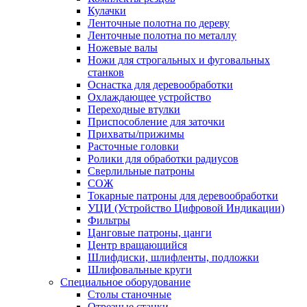
Кулачки
Ленточные полотна по дереву
Ленточные полотна по металлу
Ножевые валы
Ножи для строгальных и фуговальных
станков
Оснастка для деревообработки
Охлаждающее устройство
Переходные втулки
Приспособление для заточки
Прихваты/прижимы
Расточные головки
Ролики для обработки радиусов
Сверлильные патроны
СОЖ
Токарные патроны для деревообработки
УЦИ (Устройство Цифровой Индикации)
Фильтры
Цанговые патроны, цанги
Центр вращающийся
Шлифдиски, шлифленты, подложки
Шлифовальные круги
Специальное оборудование
Столы станочные
Отрезные станки