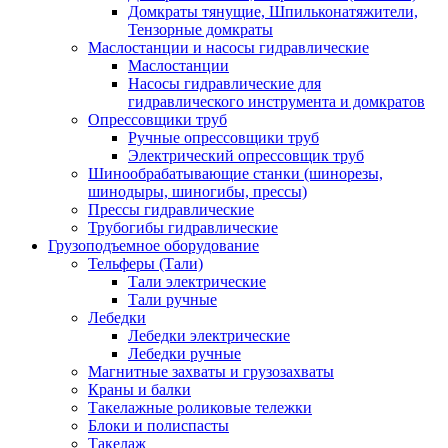
Домкраты тянущие, Шпильконатяжители,
Тензорные домкраты
Маслостанции и насосы гидравлические
Маслостанции
Насосы гидравлические для
гидравлического инструмента и домкратов
Опрессовщики труб
Ручные опрессовщики труб
Электрический опрессовщик труб
Шинообрабатывающие станки (шинорезы,
шинодыры, шиногибы, прессы)
Прессы гидравлические
Трубогибы гидравлические
Грузоподъемное оборудование
Тельферы (Тали)
Тали электрические
Тали ручные
Лебедки
Лебедки электрические
Лебедки ручные
Магнитные захваты и грузозахваты
Краны и балки
Такелажные роликовые тележки
Блоки и полиспасты
Такелаж