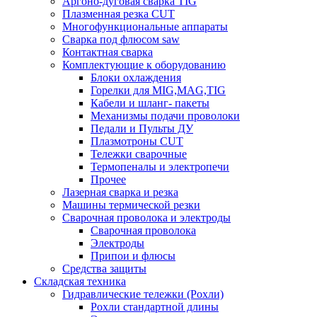
Аргоно-дуговая сварка TIG
Плазменная резка CUT
Многофункциональные аппараты
Сварка под флюсом saw
Контактная сварка
Комплектующие к оборудованию
Блоки охлаждения
Горелки для MIG,MAG,TIG
Кабели и шланг- пакеты
Механизмы подачи проволоки
Педали и Пульты ДУ
Плазмотроны CUT
Тележки сварочные
Термопеналы и электропечи
Прочее
Лазерная сварка и резка
Машины термической резки
Сварочная проволока и электроды
Сварочная проволока
Электроды
Припои и флюсы
Средства защиты
Складская техника
Гидравлические тележки (Рохли)
Рохли стандартной длины