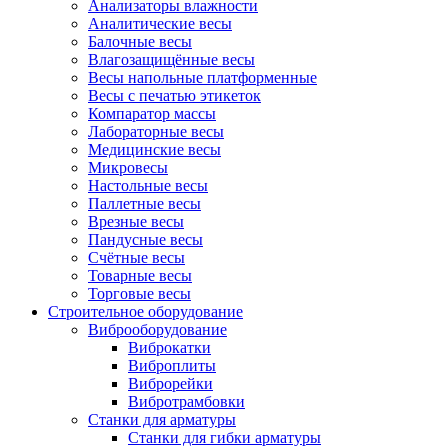
Анализаторы влажности
Аналитические весы
Балочные весы
Влагозащищённые весы
Весы напольные платформенные
Весы с печатью этикеток
Компаратор массы
Лабораторные весы
Медицинские весы
Микровесы
Настольные весы
Паллетные весы
Врезные весы
Пандусные весы
Счётные весы
Товарные весы
Торговые весы
Строительное оборудование
Виброоборудование
Виброкатки
Виброплиты
Виброрейки
Вибротрамбовки
Станки для арматуры
Станки для гибки арматуры