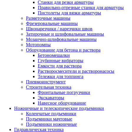
Станки для резки арматуры
Правильно-отрезные станки для арматуры
Пистолеты для вязки арматуры
Разметочные машины
Фрезеровальные машины
Швонарезчики / нарезчики швов
Затирочные и шлифовальные машины
Мозаично-шлифовальные машины
Мотопомпы
Оборудование для бетона и раствора
Бетономешалки
Глубинные вибраторы
Емкости для раствора
Растворосмесители и растворонасосы
Тележки для топпинга
Пневмоинструмент
Строительная техника
Фронтальные погрузчики
Экскаваторы
Навесное оборудование
Ножничные и телескопические подъемники
Коленчатые подъемники
Подъемники мачтовые
Подъемники ножничные
Гидравлическая техника