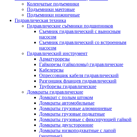
Коленчатые подъемники
Подъемники мачтовые
Подъемники ножничные
Гидравлическая техника
Гидравлические съёмники подшипников
Съемник гидравлический с выносным
насосом
Съемник гидравлический со встроенным
насосом
Гидравлический инструмент
Арматурорезы
Гайкорезы (гайколомы) гидравлические
Кабелерезы
Опрессовщик кабеля гидравлический
Разгонщик фланцев гидравлический
Труборезы гидравлические
Домкраты гидравлические
Домкрат с полым штоком
Домкраты автомобильные
Домкраты грузовые алюминиевые
Домкраты грузовые подкатные
Домкраты грузовые с фиксирующей гайкой
Домкраты двухсторонние
Домкраты низкоподхватные с лапой
(зацепные)