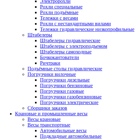
Электророхли
Рохли специальные
Рохли подъёмные
Тележки с весами
Рохли с нестандартными вилами
Тележки гидравлические низкопрофильные
Штабелеры
Штабелеры гидравлические
Штабелеры с электроподъемом
Штабелеры самоходные
Бочкокантователи
Ричтраки
Подъёмные столы гидравлические
Погрузчики вилочные
Погрузчики дизельные
Погрузчики бензиновые
Погрузчики газовые
Погрузчики газобензиновые
Погрузчики электрические
Сборщики заказов
Крановые и промышленные весы
Весы крановые
Весы транспортные
Автомобильные весы
Подкладные автомобильные