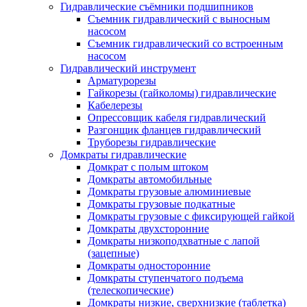
Гидравлические съёмники подшипников
Съемник гидравлический с выносным
насосом
Съемник гидравлический со встроенным
насосом
Гидравлический инструмент
Арматурорезы
Гайкорезы (гайколомы) гидравлические
Кабелерезы
Опрессовщик кабеля гидравлический
Разгонщик фланцев гидравлический
Труборезы гидравлические
Домкраты гидравлические
Домкрат с полым штоком
Домкраты автомобильные
Домкраты грузовые алюминиевые
Домкраты грузовые подкатные
Домкраты грузовые с фиксирующей гайкой
Домкраты двухсторонние
Домкраты низкоподхватные с лапой
(зацепные)
Домкраты односторонние
Домкраты ступенчатого подъема
(телескопические)
Домкраты низкие, сверхнизкие (таблетка)