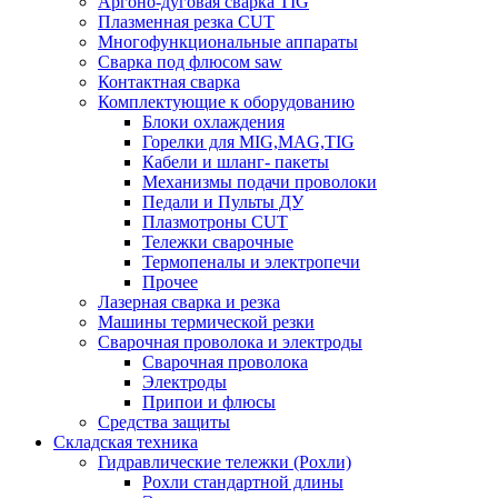
Аргоно-дуговая сварка TIG
Плазменная резка CUT
Многофункциональные аппараты
Сварка под флюсом saw
Контактная сварка
Комплектующие к оборудованию
Блоки охлаждения
Горелки для MIG,MAG,TIG
Кабели и шланг- пакеты
Механизмы подачи проволоки
Педали и Пульты ДУ
Плазмотроны CUT
Тележки сварочные
Термопеналы и электропечи
Прочее
Лазерная сварка и резка
Машины термической резки
Сварочная проволока и электроды
Сварочная проволока
Электроды
Припои и флюсы
Средства защиты
Складская техника
Гидравлические тележки (Рохли)
Рохли стандартной длины