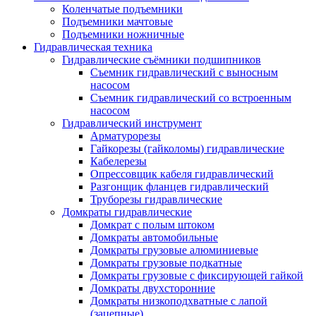
Коленчатые подъемники
Подъемники мачтовые
Подъемники ножничные
Гидравлическая техника
Гидравлические съёмники подшипников
Съемник гидравлический с выносным
насосом
Съемник гидравлический со встроенным
насосом
Гидравлический инструмент
Арматурорезы
Гайкорезы (гайколомы) гидравлические
Кабелерезы
Опрессовщик кабеля гидравлический
Разгонщик фланцев гидравлический
Труборезы гидравлические
Домкраты гидравлические
Домкрат с полым штоком
Домкраты автомобильные
Домкраты грузовые алюминиевые
Домкраты грузовые подкатные
Домкраты грузовые с фиксирующей гайкой
Домкраты двухсторонние
Домкраты низкоподхватные с лапой
(зацепные)