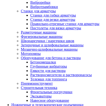
Виброрейки
Вибротрамбовки
Станки для арматуры
Станки для гибки арматуры
Станки для резки арматуры
Правильно-отрезные станки для арматуры
Пистолеты для вязки арматуры
Разметочные машины
Фрезеровальные машины
Швонарезчики / нарезчики швов
Затирочные и шлифовальные машины
Мозаично-шлифовальные машины
Мотопомпы
Оборудование для бетона и раствора
Бетономешалки
Глубинные вибраторы
Емкости для раствора
Растворосмесители и растворонасосы
Тележки для топпинга
Пневмоинструмент
Строительная техника
Фронтальные погрузчики
Экскаваторы
Навесное оборудование
Ножничные и телескопические подъемники