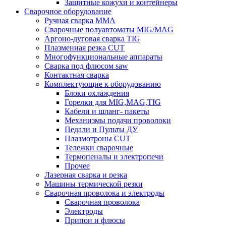
Защитные кожухи и контейнеры
Сварочное оборудование
Ручная сварка MMA
Сварочные полуавтоматы MIG/MAG
Аргоно-дуговая сварка TIG
Плазменная резка CUT
Многофункциональные аппараты
Сварка под флюсом saw
Контактная сварка
Комплектующие к оборудованию
Блоки охлаждения
Горелки для MIG,MAG,TIG
Кабели и шланг- пакеты
Механизмы подачи проволоки
Педали и Пульты ДУ
Плазмотроны CUT
Тележки сварочные
Термопеналы и электропечи
Прочее
Лазерная сварка и резка
Машины термической резки
Сварочная проволока и электроды
Сварочная проволока
Электроды
Припои и флюсы