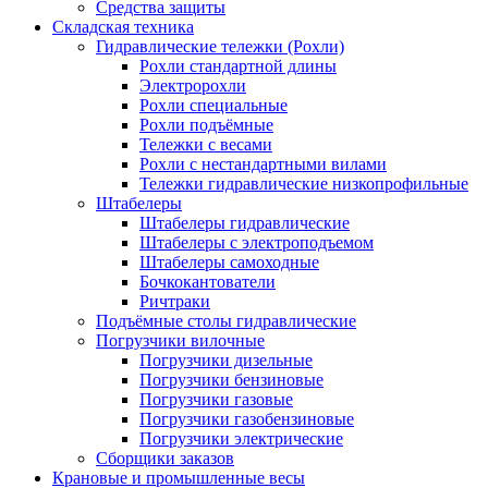
Средства защиты
Складская техника
Гидравлические тележки (Рохли)
Рохли стандартной длины
Электророхли
Рохли специальные
Рохли подъёмные
Тележки с весами
Рохли с нестандартными вилами
Тележки гидравлические низкопрофильные
Штабелеры
Штабелеры гидравлические
Штабелеры с электроподъемом
Штабелеры самоходные
Бочкокантователи
Ричтраки
Подъёмные столы гидравлические
Погрузчики вилочные
Погрузчики дизельные
Погрузчики бензиновые
Погрузчики газовые
Погрузчики газобензиновые
Погрузчики электрические
Сборщики заказов
Крановые и промышленные весы