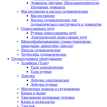
Домкраты тянущие, Шпильконатяжители,
Тензорные домкраты
Маслостанции и насосы гидравлические
Маслостанции
Насосы гидравлические для
гидравлического инструмента и домкратов
Опрессовщики труб
Ручные опрессовщики труб
Электрический опрессовщик труб
Шинообрабатывающие станки (шинорезы,
шинодыры, шиногибы, прессы)
Прессы гидравлические
Трубогибы гидравлические
Грузоподъемное оборудование
Тельферы (Тали)
Тали электрические
Тали ручные
Лебедки
Лебедки электрические
Лебедки ручные
Магнитные захваты и грузозахваты
Краны и балки
Такелажные роликовые тележки
Блоки и полиспасты
Такелаж