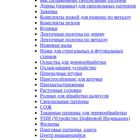
Быстрозажимные сверлильные патроны
Дорны (оправки) для сверлильных патронов
Зажимы
Комплекты ножей для ножниц по металлу
Комплекты резцов
Кулачки
Ленточные полотна по дереву
Ленточные полотна по металлу
Ножевые валы
Ножи для строгальных и фуговальных
станков
Оснастка для деревообработки
Охлаждающее устройство
Переходные втулки
Приспособление для заточки
Прихваты/прижимы
Расточные головки
Ролики для обработки радиусов
Сверлильные патроны
СОЖ
Токарные патроны для деревообработки
УЦИ (Устройство Цифровой Индикации)
Фильтры
Цанговые патроны, цанги
Центр вращающийся