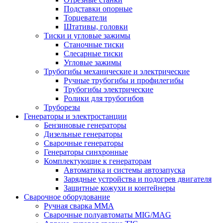
Подставки опорные
Торцеватели
Штативы, головки
Тиски и угловые зажимы
Станочные тиски
Слесарные тиски
Угловые зажимы
Трубогибы механические и электрические
Ручные трубогибы и профилегибы
Трубогибы электрические
Ролики для трубогибов
Труборезы
Генераторы и электростанции
Бензиновые генераторы
Дизельные генераторы
Сварочные генераторы
Генераторы синхронные
Комплектующие к генераторам
Автоматика и системы автозапуска
Зарядные устройства и подогрев двигателя
Защитные кожухи и контейнеры
Сварочное оборудование
Ручная сварка MMA
Сварочные полуавтоматы MIG/MAG