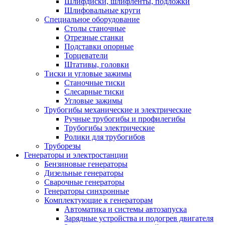
Шлифдиски, шлифленты, подложки
Шлифовальные круги
Специальное оборудование
Столы станочные
Отрезные станки
Подставки опорные
Торцеватели
Штативы, головки
Тиски и угловые зажимы
Станочные тиски
Слесарные тиски
Угловые зажимы
Трубогибы механические и электрические
Ручные трубогибы и профилегибы
Трубогибы электрические
Ролики для трубогибов
Труборезы
Генераторы и электростанции
Бензиновые генераторы
Дизельные генераторы
Сварочные генераторы
Генераторы синхронные
Комплектующие к генераторам
Автоматика и системы автозапуска
Зарядные устройства и подогрев двигателя