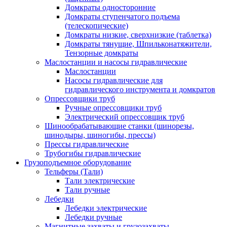
Домкраты односторонние
Домкраты ступенчатого подъема
(телескопические)
Домкраты низкие, сверхнизкие (таблетка)
Домкраты тянущие, Шпильконатяжители,
Тензорные домкраты
Маслостанции и насосы гидравлические
Маслостанции
Насосы гидравлические для
гидравлического инструмента и домкратов
Опрессовщики труб
Ручные опрессовщики труб
Электрический опрессовщик труб
Шинообрабатывающие станки (шинорезы,
шинодыры, шиногибы, прессы)
Прессы гидравлические
Трубогибы гидравлические
Грузоподъемное оборудование
Тельферы (Тали)
Тали электрические
Тали ручные
Лебедки
Лебедки электрические
Лебедки ручные
Магнитные захваты и грузозахваты