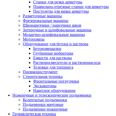
Станки для резки арматуры
Правильно-отрезные станки для арматуры
Пистолеты для вязки арматуры
Разметочные машины
Фрезеровальные машины
Швонарезчики / нарезчики швов
Затирочные и шлифовальные машины
Мозаично-шлифовальные машины
Мотопомпы
Оборудование для бетона и раствора
Бетономешалки
Глубинные вибраторы
Емкости для раствора
Растворосмесители и растворонасосы
Тележки для топпинга
Пневмоинструмент
Строительная техника
Фронтальные погрузчики
Экскаваторы
Навесное оборудование
Ножничные и телескопические подъемники
Коленчатые подъемники
Подъемники мачтовые
Подъемники ножничные
Гидравлическая техника