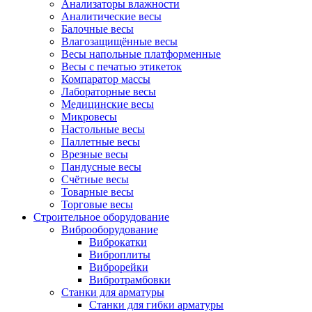
Анализаторы влажности
Аналитические весы
Балочные весы
Влагозащищённые весы
Весы напольные платформенные
Весы с печатью этикеток
Компаратор массы
Лабораторные весы
Медицинские весы
Микровесы
Настольные весы
Паллетные весы
Врезные весы
Пандусные весы
Счётные весы
Товарные весы
Торговые весы
Строительное оборудование
Виброоборудование
Виброкатки
Виброплиты
Виброрейки
Вибротрамбовки
Станки для арматуры
Станки для гибки арматуры