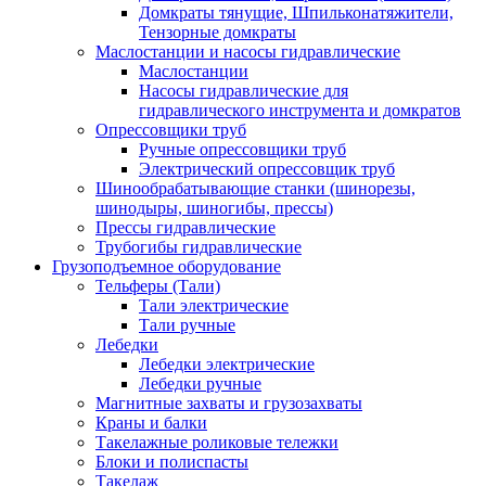
Домкраты тянущие, Шпильконатяжители,
Тензорные домкраты
Маслостанции и насосы гидравлические
Маслостанции
Насосы гидравлические для
гидравлического инструмента и домкратов
Опрессовщики труб
Ручные опрессовщики труб
Электрический опрессовщик труб
Шинообрабатывающие станки (шинорезы,
шинодыры, шиногибы, прессы)
Прессы гидравлические
Трубогибы гидравлические
Грузоподъемное оборудование
Тельферы (Тали)
Тали электрические
Тали ручные
Лебедки
Лебедки электрические
Лебедки ручные
Магнитные захваты и грузозахваты
Краны и балки
Такелажные роликовые тележки
Блоки и полиспасты
Такелаж