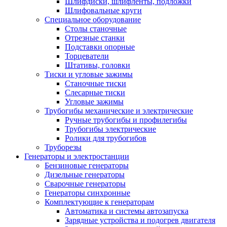
Шлифдиски, шлифленты, подложки
Шлифовальные круги
Специальное оборудование
Столы станочные
Отрезные станки
Подставки опорные
Торцеватели
Штативы, головки
Тиски и угловые зажимы
Станочные тиски
Слесарные тиски
Угловые зажимы
Трубогибы механические и электрические
Ручные трубогибы и профилегибы
Трубогибы электрические
Ролики для трубогибов
Труборезы
Генераторы и электростанции
Бензиновые генераторы
Дизельные генераторы
Сварочные генераторы
Генераторы синхронные
Комплектующие к генераторам
Автоматика и системы автозапуска
Зарядные устройства и подогрев двигателя