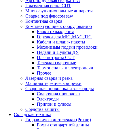
Аргоно-дуговая сварка TIG
Плазменная резка CUT
Многофункциональные аппараты
Сварка под флюсом saw
Контактная сварка
Комплектующие к оборудованию
Блоки охлаждения
Горелки для MIG,MAG,TIG
Кабели и шланг- пакеты
Механизмы подачи проволоки
Педали и Пульты ДУ
Плазмотроны CUT
Тележки сварочные
Термопеналы и электропечи
Прочее
Лазерная сварка и резка
Машины термической резки
Сварочная проволока и электроды
Сварочная проволока
Электроды
Припои и флюсы
Средства защиты
Складская техника
Гидравлические тележки (Рохли)
Рохли стандартной длины