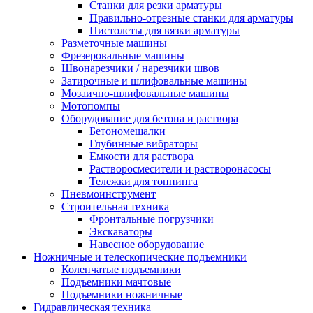
Станки для резки арматуры
Правильно-отрезные станки для арматуры
Пистолеты для вязки арматуры
Разметочные машины
Фрезеровальные машины
Швонарезчики / нарезчики швов
Затирочные и шлифовальные машины
Мозаично-шлифовальные машины
Мотопомпы
Оборудование для бетона и раствора
Бетономешалки
Глубинные вибраторы
Емкости для раствора
Растворосмесители и растворонасосы
Тележки для топпинга
Пневмоинструмент
Строительная техника
Фронтальные погрузчики
Экскаваторы
Навесное оборудование
Ножничные и телескопические подъемники
Коленчатые подъемники
Подъемники мачтовые
Подъемники ножничные
Гидравлическая техника