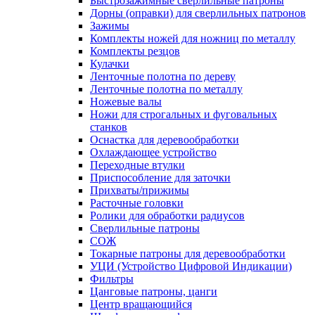
Быстрозажимные сверлильные патроны
Дорны (оправки) для сверлильных патронов
Зажимы
Комплекты ножей для ножниц по металлу
Комплекты резцов
Кулачки
Ленточные полотна по дереву
Ленточные полотна по металлу
Ножевые валы
Ножи для строгальных и фуговальных
станков
Оснастка для деревообработки
Охлаждающее устройство
Переходные втулки
Приспособление для заточки
Прихваты/прижимы
Расточные головки
Ролики для обработки радиусов
Сверлильные патроны
СОЖ
Токарные патроны для деревообработки
УЦИ (Устройство Цифровой Индикации)
Фильтры
Цанговые патроны, цанги
Центр вращающийся