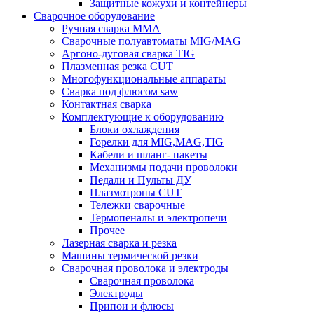
Защитные кожухи и контейнеры
Сварочное оборудование
Ручная сварка MMA
Сварочные полуавтоматы MIG/MAG
Аргоно-дуговая сварка TIG
Плазменная резка CUT
Многофункциональные аппараты
Сварка под флюсом saw
Контактная сварка
Комплектующие к оборудованию
Блоки охлаждения
Горелки для MIG,MAG,TIG
Кабели и шланг- пакеты
Механизмы подачи проволоки
Педали и Пульты ДУ
Плазмотроны CUT
Тележки сварочные
Термопеналы и электропечи
Прочее
Лазерная сварка и резка
Машины термической резки
Сварочная проволока и электроды
Сварочная проволока
Электроды
Припои и флюсы