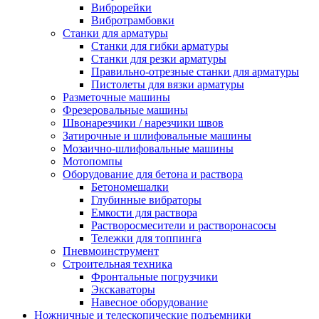
Виброрейки
Вибротрамбовки
Станки для арматуры
Станки для гибки арматуры
Станки для резки арматуры
Правильно-отрезные станки для арматуры
Пистолеты для вязки арматуры
Разметочные машины
Фрезеровальные машины
Швонарезчики / нарезчики швов
Затирочные и шлифовальные машины
Мозаично-шлифовальные машины
Мотопомпы
Оборудование для бетона и раствора
Бетономешалки
Глубинные вибраторы
Емкости для раствора
Растворосмесители и растворонасосы
Тележки для топпинга
Пневмоинструмент
Строительная техника
Фронтальные погрузчики
Экскаваторы
Навесное оборудование
Ножничные и телескопические подъемники