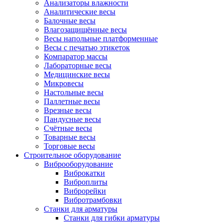
Анализаторы влажности
Аналитические весы
Балочные весы
Влагозащищённые весы
Весы напольные платформенные
Весы с печатью этикеток
Компаратор массы
Лабораторные весы
Медицинские весы
Микровесы
Настольные весы
Паллетные весы
Врезные весы
Пандусные весы
Счётные весы
Товарные весы
Торговые весы
Строительное оборудование
Виброоборудование
Виброкатки
Виброплиты
Виброрейки
Вибротрамбовки
Станки для арматуры
Станки для гибки арматуры