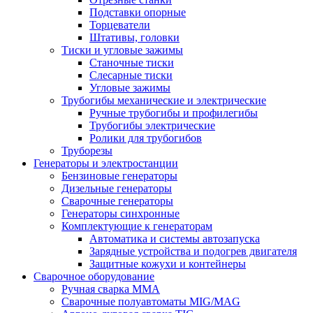
Подставки опорные
Торцеватели
Штативы, головки
Тиски и угловые зажимы
Станочные тиски
Слесарные тиски
Угловые зажимы
Трубогибы механические и электрические
Ручные трубогибы и профилегибы
Трубогибы электрические
Ролики для трубогибов
Труборезы
Генераторы и электростанции
Бензиновые генераторы
Дизельные генераторы
Сварочные генераторы
Генераторы синхронные
Комплектующие к генераторам
Автоматика и системы автозапуска
Зарядные устройства и подогрев двигателя
Защитные кожухи и контейнеры
Сварочное оборудование
Ручная сварка MMA
Сварочные полуавтоматы MIG/MAG