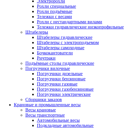
Электророхли
Рохли специальные
Рохли подъёмные
Тележки с весами
Рохли с нестандартными вилами
Тележки гидравлические низкопрофильные
Штабелеры
Штабелеры гидравлические
Штабелеры с электроподъемом
Штабелеры самоходные
Бочкокантователи
Ричтраки
Подъёмные столы гидравлические
Погрузчики вилочные
Погрузчики дизельные
Погрузчики бензиновые
Погрузчики газовые
Погрузчики газобензиновые
Погрузчики электрические
Сборщики заказов
Крановые и промышленные весы
Весы крановые
Весы транспортные
Автомобильные весы
Подкладные автомобильные