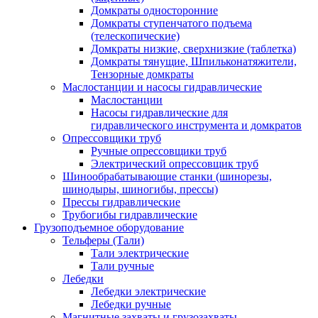
Домкраты односторонние
Домкраты ступенчатого подъема
(телескопические)
Домкраты низкие, сверхнизкие (таблетка)
Домкраты тянущие, Шпильконатяжители,
Тензорные домкраты
Маслостанции и насосы гидравлические
Маслостанции
Насосы гидравлические для
гидравлического инструмента и домкратов
Опрессовщики труб
Ручные опрессовщики труб
Электрический опрессовщик труб
Шинообрабатывающие станки (шинорезы,
шинодыры, шиногибы, прессы)
Прессы гидравлические
Трубогибы гидравлические
Грузоподъемное оборудование
Тельферы (Тали)
Тали электрические
Тали ручные
Лебедки
Лебедки электрические
Лебедки ручные
Магнитные захваты и грузозахваты