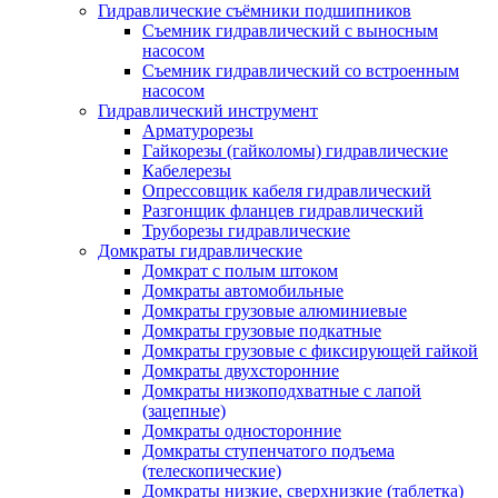
Гидравлические съёмники подшипников
Съемник гидравлический с выносным
насосом
Съемник гидравлический со встроенным
насосом
Гидравлический инструмент
Арматурорезы
Гайкорезы (гайколомы) гидравлические
Кабелерезы
Опрессовщик кабеля гидравлический
Разгонщик фланцев гидравлический
Труборезы гидравлические
Домкраты гидравлические
Домкрат с полым штоком
Домкраты автомобильные
Домкраты грузовые алюминиевые
Домкраты грузовые подкатные
Домкраты грузовые с фиксирующей гайкой
Домкраты двухсторонние
Домкраты низкоподхватные с лапой
(зацепные)
Домкраты односторонние
Домкраты ступенчатого подъема
(телескопические)
Домкраты низкие, сверхнизкие (таблетка)