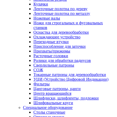
Кулачки
Ленточные полотна по дереву
Ленточные полотна по металлу
Ножевые валы
Ножи для строгальных и фуговальных
станков
Оснастка для деревообработки
Охлаждающее устройство
Переходные втулки
Приспособление для заточки
Прихваты/прижимы
Расточные головки
Ролики для обработки радиусов
Сверлильные патроны
СОЖ
Токарные патроны для деревообработки
УЦИ (Устройство Цифровой Индикации)
Фильтры
Цанговые патроны, цанги
Центр вращающийся
Шлифдиски, шлифленты, подложки
Шлифовальные круги
Специальное оборудование
Столы станочные
Отрезные станки