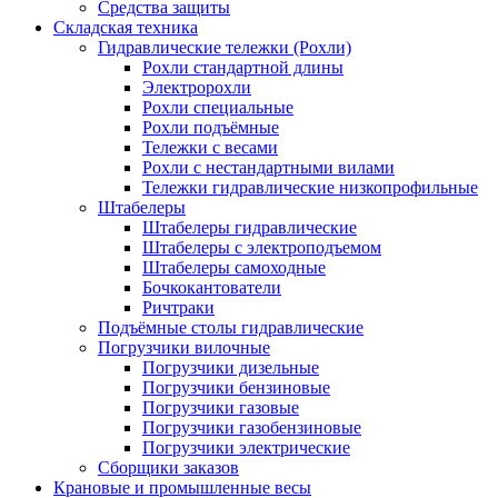
Средства защиты
Складская техника
Гидравлические тележки (Рохли)
Рохли стандартной длины
Электророхли
Рохли специальные
Рохли подъёмные
Тележки с весами
Рохли с нестандартными вилами
Тележки гидравлические низкопрофильные
Штабелеры
Штабелеры гидравлические
Штабелеры с электроподъемом
Штабелеры самоходные
Бочкокантователи
Ричтраки
Подъёмные столы гидравлические
Погрузчики вилочные
Погрузчики дизельные
Погрузчики бензиновые
Погрузчики газовые
Погрузчики газобензиновые
Погрузчики электрические
Сборщики заказов
Крановые и промышленные весы