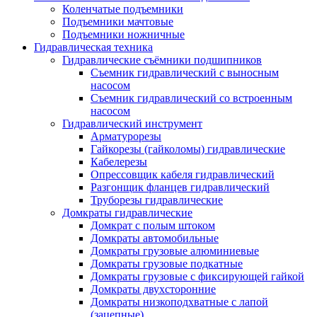
Коленчатые подъемники
Подъемники мачтовые
Подъемники ножничные
Гидравлическая техника
Гидравлические съёмники подшипников
Съемник гидравлический с выносным
насосом
Съемник гидравлический со встроенным
насосом
Гидравлический инструмент
Арматурорезы
Гайкорезы (гайколомы) гидравлические
Кабелерезы
Опрессовщик кабеля гидравлический
Разгонщик фланцев гидравлический
Труборезы гидравлические
Домкраты гидравлические
Домкрат с полым штоком
Домкраты автомобильные
Домкраты грузовые алюминиевые
Домкраты грузовые подкатные
Домкраты грузовые с фиксирующей гайкой
Домкраты двухсторонние
Домкраты низкоподхватные с лапой
(зацепные)