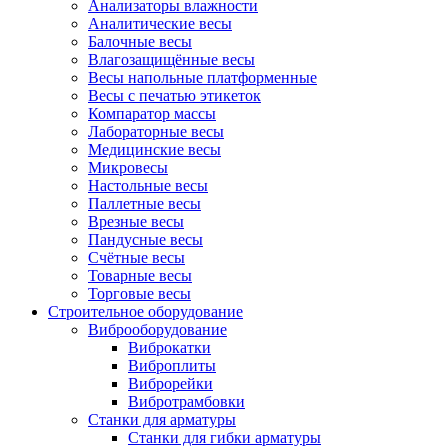
Анализаторы влажности
Аналитические весы
Балочные весы
Влагозащищённые весы
Весы напольные платформенные
Весы с печатью этикеток
Компаратор массы
Лабораторные весы
Медицинские весы
Микровесы
Настольные весы
Паллетные весы
Врезные весы
Пандусные весы
Счётные весы
Товарные весы
Торговые весы
Строительное оборудование
Виброоборудование
Виброкатки
Виброплиты
Виброрейки
Вибротрамбовки
Станки для арматуры
Станки для гибки арматуры