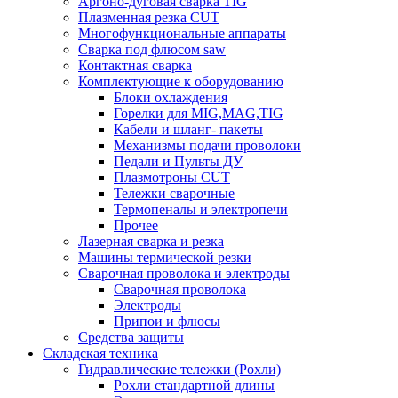
Аргоно-дуговая сварка TIG
Плазменная резка CUT
Многофункциональные аппараты
Сварка под флюсом saw
Контактная сварка
Комплектующие к оборудованию
Блоки охлаждения
Горелки для MIG,MAG,TIG
Кабели и шланг- пакеты
Механизмы подачи проволоки
Педали и Пульты ДУ
Плазмотроны CUT
Тележки сварочные
Термопеналы и электропечи
Прочее
Лазерная сварка и резка
Машины термической резки
Сварочная проволока и электроды
Сварочная проволока
Электроды
Припои и флюсы
Средства защиты
Складская техника
Гидравлические тележки (Рохли)
Рохли стандартной длины