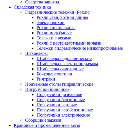
Средства защиты
Складская техника
Гидравлические тележки (Рохли)
Рохли стандартной длины
Электророхли
Рохли специальные
Рохли подъёмные
Тележки с весами
Рохли с нестандартными вилами
Тележки гидравлические низкопрофильные
Штабелеры
Штабелеры гидравлические
Штабелеры с электроподъемом
Штабелеры самоходные
Бочкокантователи
Ричтраки
Подъёмные столы гидравлические
Погрузчики вилочные
Погрузчики дизельные
Погрузчики бензиновые
Погрузчики газовые
Погрузчики газобензиновые
Погрузчики электрические
Сборщики заказов
Крановые и промышленные весы