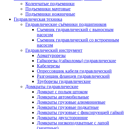
Коленчатые подъемники
Подъемники мачтовые
Подъемники ножничные
Гидравлическая техника
Гидравлические съёмники подшипников
Съемник гидравлический с выносным
насосом
Съемник гидравлический со встроенным
насосом
Гидравлический инструмент
Арматурорезы
Гайкорезы (гайколомы) гидравлические
Кабелерезы
Опрессовщик кабеля гидравлический
Разгонщик фланцев гидравлический
Труборезы гидравлические
Домкраты гидравлические
Домкрат с полым штоком
Домкраты автомобильные
Домкраты грузовые алюминиевые
Домкраты грузовые подкатные
Домкраты грузовые с фиксирующей гайкой
Домкраты двухсторонние
Домкраты низкоподхватные с лапой
(зацепные)