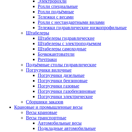
Электророхли
Рохли специальные
Рохли подъёмные
Тележки с весами
Рохли с нестандартными вилами
Тележки гидравлические низкопрофильные
Штабелеры
Штабелеры гидравлические
Штабелеры с электроподъемом
Штабелеры самоходные
Бочкокантователи
Ричтраки
Подъёмные столы гидравлические
Погрузчики вилочные
Погрузчики дизельные
Погрузчики бензиновые
Погрузчики газовые
Погрузчики газобензиновые
Погрузчики электрические
Сборщики заказов
Крановые и промышленные весы
Весы крановые
Весы транспортные
Автомобильные весы
Подкладные автомобильные