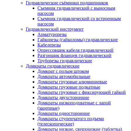
Гидравлические съёмники подшипников
Съемник гидравлический с выносным
насосом
Съемник гидравлический со встроенным
насосом
Гидравлический инструмент
Арматурорезы
Гайкорезы (гайколомы) гидравлические
Кабелерезы
Опрессовщик кабеля гидравлический
Разгонщик фланцев гидравлический
Труборезы гидравлические
Домкраты гидравлические
Домкрат с полым штоком
Домкраты автомобильные
Домкраты грузовые алюминиевые
Домкраты грузовые подкатные
Домкраты грузовые с фиксирующей гайкой
Домкраты двухсторонние
Домкраты низкоподхватные с лапой
(зацепные)
Домкраты односторонние
Домкраты ступенчатого подъема
(телескопические)
Домкраты низкие, сверхнизкие (таблетка)