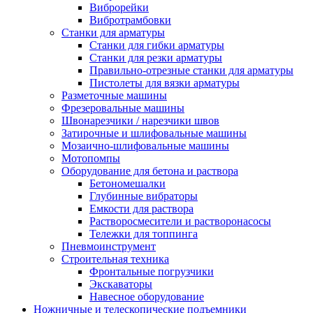
Виброрейки
Вибротрамбовки
Станки для арматуры
Станки для гибки арматуры
Станки для резки арматуры
Правильно-отрезные станки для арматуры
Пистолеты для вязки арматуры
Разметочные машины
Фрезеровальные машины
Швонарезчики / нарезчики швов
Затирочные и шлифовальные машины
Мозаично-шлифовальные машины
Мотопомпы
Оборудование для бетона и раствора
Бетономешалки
Глубинные вибраторы
Емкости для раствора
Растворосмесители и растворонасосы
Тележки для топпинга
Пневмоинструмент
Строительная техника
Фронтальные погрузчики
Экскаваторы
Навесное оборудование
Ножничные и телескопические подъемники