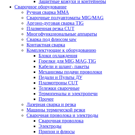
Защитные кожухи и контейнеры
Сварочное оборудование
Ручная сварка MMA
Сварочные полуавтоматы MIG/MAG
Аргоно-дуговая сварка TIG
Плазменная резка CUT
Многофункциональные аппараты
Сварка под флюсом saw
Контактная сварка
Комплектующие к оборудованию
Блоки охлаждения
Горелки для MIG,MAG,TIG
Кабели и шланг- пакеты
Механизмы подачи проволоки
Педали и Пульты ДУ
Плазмотроны CUT
Тележки сварочные
Термопеналы и электропечи
Прочее
Лазерная сварка и резка
Машины термической резки
Сварочная проволока и электроды
Сварочная проволока
Электроды
Припои и флюсы