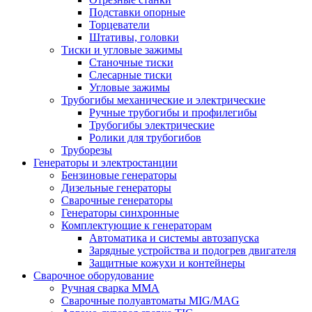
Подставки опорные
Торцеватели
Штативы, головки
Тиски и угловые зажимы
Станочные тиски
Слесарные тиски
Угловые зажимы
Трубогибы механические и электрические
Ручные трубогибы и профилегибы
Трубогибы электрические
Ролики для трубогибов
Труборезы
Генераторы и электростанции
Бензиновые генераторы
Дизельные генераторы
Сварочные генераторы
Генераторы синхронные
Комплектующие к генераторам
Автоматика и системы автозапуска
Зарядные устройства и подогрев двигателя
Защитные кожухи и контейнеры
Сварочное оборудование
Ручная сварка MMA
Сварочные полуавтоматы MIG/MAG