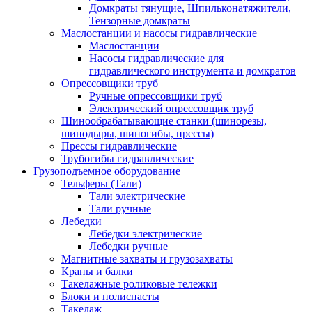
Домкраты тянущие, Шпильконатяжители,
Тензорные домкраты
Маслостанции и насосы гидравлические
Маслостанции
Насосы гидравлические для
гидравлического инструмента и домкратов
Опрессовщики труб
Ручные опрессовщики труб
Электрический опрессовщик труб
Шинообрабатывающие станки (шинорезы,
шинодыры, шиногибы, прессы)
Прессы гидравлические
Трубогибы гидравлические
Грузоподъемное оборудование
Тельферы (Тали)
Тали электрические
Тали ручные
Лебедки
Лебедки электрические
Лебедки ручные
Магнитные захваты и грузозахваты
Краны и балки
Такелажные роликовые тележки
Блоки и полиспасты
Такелаж