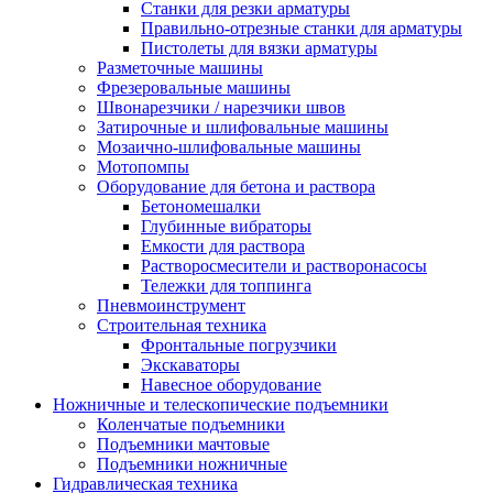
Станки для резки арматуры
Правильно-отрезные станки для арматуры
Пистолеты для вязки арматуры
Разметочные машины
Фрезеровальные машины
Швонарезчики / нарезчики швов
Затирочные и шлифовальные машины
Мозаично-шлифовальные машины
Мотопомпы
Оборудование для бетона и раствора
Бетономешалки
Глубинные вибраторы
Емкости для раствора
Растворосмесители и растворонасосы
Тележки для топпинга
Пневмоинструмент
Строительная техника
Фронтальные погрузчики
Экскаваторы
Навесное оборудование
Ножничные и телескопические подъемники
Коленчатые подъемники
Подъемники мачтовые
Подъемники ножничные
Гидравлическая техника