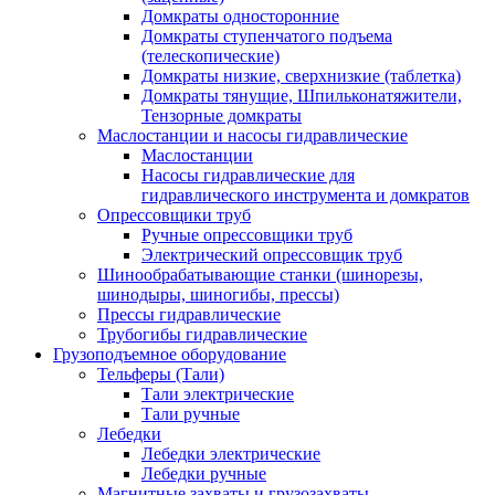
Домкраты односторонние
Домкраты ступенчатого подъема
(телескопические)
Домкраты низкие, сверхнизкие (таблетка)
Домкраты тянущие, Шпильконатяжители,
Тензорные домкраты
Маслостанции и насосы гидравлические
Маслостанции
Насосы гидравлические для
гидравлического инструмента и домкратов
Опрессовщики труб
Ручные опрессовщики труб
Электрический опрессовщик труб
Шинообрабатывающие станки (шинорезы,
шинодыры, шиногибы, прессы)
Прессы гидравлические
Трубогибы гидравлические
Грузоподъемное оборудование
Тельферы (Тали)
Тали электрические
Тали ручные
Лебедки
Лебедки электрические
Лебедки ручные
Магнитные захваты и грузозахваты