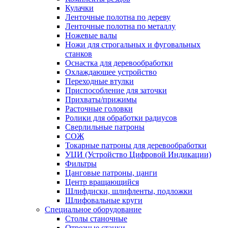
Кулачки
Ленточные полотна по дереву
Ленточные полотна по металлу
Ножевые валы
Ножи для строгальных и фуговальных
станков
Оснастка для деревообработки
Охлаждающее устройство
Переходные втулки
Приспособление для заточки
Прихваты/прижимы
Расточные головки
Ролики для обработки радиусов
Сверлильные патроны
СОЖ
Токарные патроны для деревообработки
УЦИ (Устройство Цифровой Индикации)
Фильтры
Цанговые патроны, цанги
Центр вращающийся
Шлифдиски, шлифленты, подложки
Шлифовальные круги
Специальное оборудование
Столы станочные
Отрезные станки