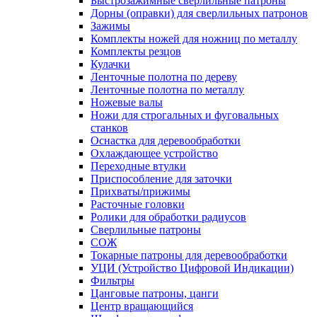
Быстрозажимные сверлильные патроны
Дорны (оправки) для сверлильных патронов
Зажимы
Комплекты ножей для ножниц по металлу
Комплекты резцов
Кулачки
Ленточные полотна по дереву
Ленточные полотна по металлу
Ножевые валы
Ножи для строгальных и фуговальных
станков
Оснастка для деревообработки
Охлаждающее устройство
Переходные втулки
Приспособление для заточки
Прихваты/прижимы
Расточные головки
Ролики для обработки радиусов
Сверлильные патроны
СОЖ
Токарные патроны для деревообработки
УЦИ (Устройство Цифровой Индикации)
Фильтры
Цанговые патроны, цанги
Центр вращающийся