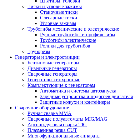
Штативы, головки
Тиски и угловые зажимы
Станочные тиски
Слесарные тиски
Угловые зажимы
Трубогибы механические и электрические
Ручные трубогибы и профилегибы
Трубогибы электрические
Ролики для трубогибов
Труборезы
Генераторы и электростанции
Бензиновые генераторы
Дизельные генераторы
Сварочные генераторы
Генераторы синхронные
Комплектующие к генераторам
Автоматика и системы автозапуска
Зарядные устройства и подогрев двигателя
Защитные кожухи и контейнеры
Сварочное оборудование
Ручная сварка MMA
Сварочные полуавтоматы MIG/MAG
Аргоно-дуговая сварка TIG
Плазменная резка CUT
Многофункциональные аппараты