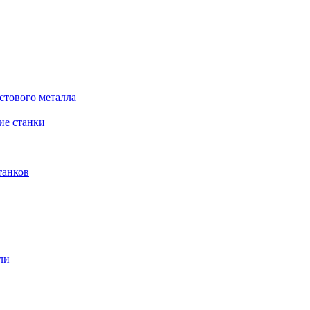
стового металла
е станки
танков
ли