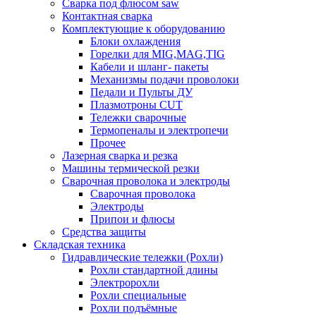
Сварка под флюсом saw
Контактная сварка
Комплектующие к оборудованию
Блоки охлаждения
Горелки для MIG,MAG,TIG
Кабели и шланг- пакеты
Механизмы подачи проволоки
Педали и Пульты ДУ
Плазмотроны CUT
Тележки сварочные
Термопеналы и электропечи
Прочее
Лазерная сварка и резка
Машины термической резки
Сварочная проволока и электроды
Сварочная проволока
Электроды
Припои и флюсы
Средства защиты
Складская техника
Гидравлические тележки (Рохли)
Рохли стандартной длины
Электророхли
Рохли специальные
Рохли подъёмные