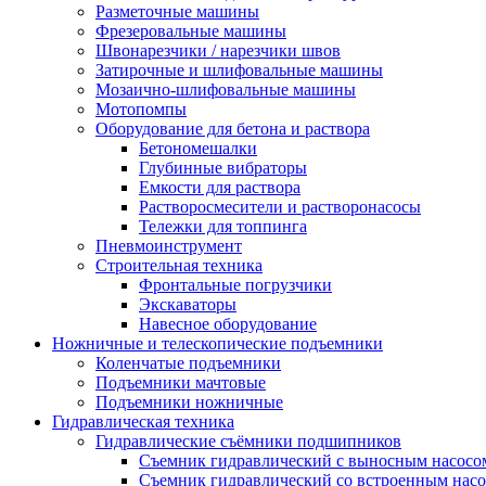
Разметочные машины
Фрезеровальные машины
Швонарезчики / нарезчики швов
Затирочные и шлифовальные машины
Мозаично-шлифовальные машины
Мотопомпы
Оборудование для бетона и раствора
Бетономешалки
Глубинные вибраторы
Емкости для раствора
Растворосмесители и растворонасосы
Тележки для топпинга
Пневмоинструмент
Строительная техника
Фронтальные погрузчики
Экскаваторы
Навесное оборудование
Ножничные и телескопические подъемники
Коленчатые подъемники
Подъемники мачтовые
Подъемники ножничные
Гидравлическая техника
Гидравлические съёмники подшипников
Съемник гидравлический с выносным насосо
Съемник гидравлический со встроенным нас