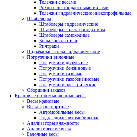
Тележки с весами
Рохли с нестандартными вилами
Тележки гидравлические низкопрофильные
Штабелеры
Штабелеры гидравлические
Штабелеры с электроподъемом
Штабелеры самоходные
Бочкокантователи
Ричтраки
Подъёмные столы гидравлические
Погрузчики вилочные
Погрузчики дизельные
Погрузчики бензиновые
Погрузчики газовые
Погрузчики газобензиновые
Погрузчики электрические
Сборщики заказов
Крановые и промышленные весы
Весы крановые
Весы транспортные
Автомобильные весы
Подкладные автомобильные
Анализаторы влажности
Аналитические весы
Балочные весы