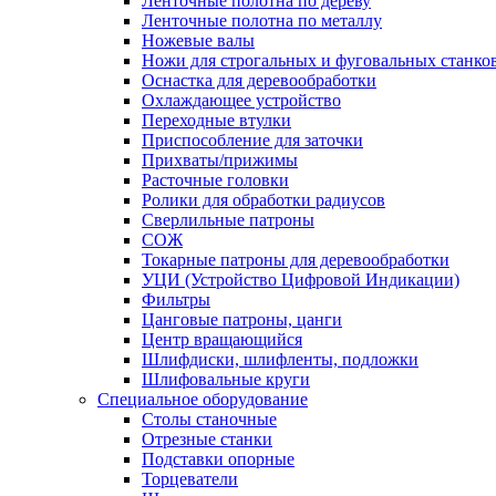
Ленточные полотна по дереву
Ленточные полотна по металлу
Ножевые валы
Ножи для строгальных и фуговальных станко
Оснастка для деревообработки
Охлаждающее устройство
Переходные втулки
Приспособление для заточки
Прихваты/прижимы
Расточные головки
Ролики для обработки радиусов
Сверлильные патроны
СОЖ
Токарные патроны для деревообработки
УЦИ (Устройство Цифровой Индикации)
Фильтры
Цанговые патроны, цанги
Центр вращающийся
Шлифдиски, шлифленты, подложки
Шлифовальные круги
Специальное оборудование
Столы станочные
Отрезные станки
Подставки опорные
Торцеватели