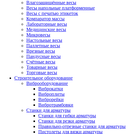
Влагозащищённые весы
Весы напольные платформенные
Весы с печатью этикеток
Компаратор массы
Лабораторные весы
Медицинские весы
Микровесы
Настольные весы
Паллетные весы
Врезные весы
Пандусные весы
Счётные весы
Товарные весы
Торговые весы
Строительное оборудование
Виброоборудование
Виброкатки
Виброплиты
Виброрейки
Вибротрамбовки
Станки для арматуры
Станки для гибки арматуры
Станки для резки арматуры
Правильно-отрезные станки для арматуры
Пистолеты для вязки арматуры